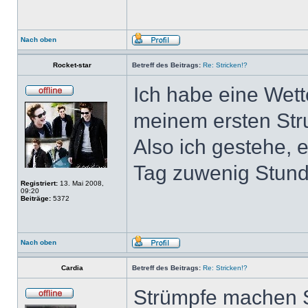
Nach oben
Rocket-star
Betreff des Beitrags:
Re: Stricken!?
Ich habe eine Wett
meinem ersten Str
Also ich gestehe, 
Tag zuwenig Stun
Registriert:
13. Mai 2008,
09:20
Beiträge:
5372
Nach oben
Cardia
Betreff des Beitrags:
Re: Stricken!?
Strümpfe machen 