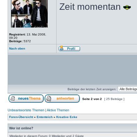
Zeit momentan
Registriert:
13. Mai 2008,
09:20
Beiträge:
5372
Nach oben
Beiträge der letzten Zeit anzeigen:
Seite
2
von
2
[ 25 Beiträge ]
Unbeantwortete Themen
|
Aktive Themen
Foren-Übersicht
»
Ententeich
»
Kreative Ecke
Wer ist online?
Mitglieder in diesem Forum: 0 Mitglieder und 2 Gäste