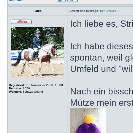
Falko
Betreff des Beitrags:
Re: Stricken!?
Ich liebe es, S
Ich habe diese
spontan, weil g
Umfeld und "will
Registriert:
30. November 2008, 15:08
Nach ein bissc
Beiträge:
8676
Wohnort:
Schwabenland
Mütze mein erste