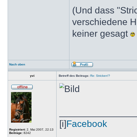
(Und dass "Stri
verschiedene Ho
keiner gesagt
Nach oben
yvi
Betreff des Beitrags:
Re: Stricken!?
______________
[i]
Facebook
Registriert:
2. Mai 2007, 22:13
Beiträge:
8242