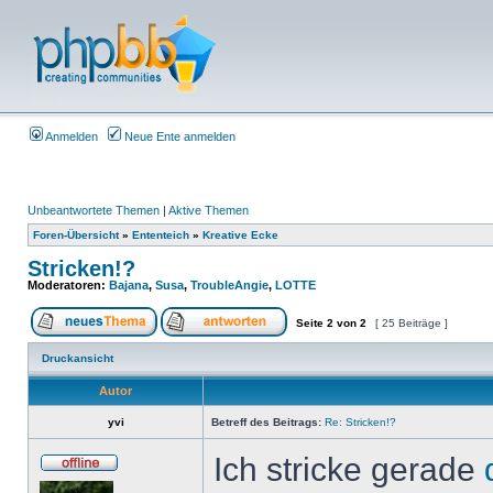
Anmelden
Neue Ente anmelden
Unbeantwortete Themen
|
Aktive Themen
Foren-Übersicht
»
Ententeich
»
Kreative Ecke
Stricken!?
Moderatoren:
Bajana
,
Susa
,
TroubleAngie
,
LOTTE
Seite
2
von
2
[ 25 Beiträge ]
Druckansicht
Autor
yvi
Betreff des Beitrags:
Re: Stricken!?
Ich stricke gerade