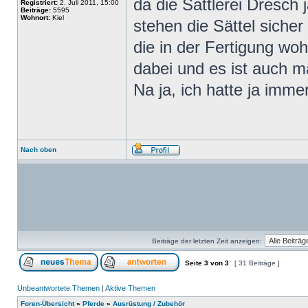
da die Sattlerei Dresch 
Registriert:
2. Juli 2011, 15:00
Beiträge:
5595
Wohnort:
Kiel
stehen die Sättel sicher
die in der Fertigung wo
dabei und es ist auch m
Na ja, ich hatte ja imme
Nach oben
Beiträge der letzten Zeit anzeigen:
Seite
3
von
3
[ 31 Beiträge ]
Unbeantwortete Themen
|
Aktive Themen
Foren-Übersicht
»
Pferde
»
Ausrüstung / Zubehör