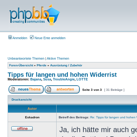
Anmelden
Neue Ente anmelden
Unbeantwortete Themen
|
Aktive Themen
Foren-Übersicht
»
Pferde
»
Ausrüstung / Zubehör
Tipps für langen und hohen Widerrist
Moderatoren:
Bajana
,
Susa
,
TroubleAngie
,
LOTTE
Seite
3
von
3
[ 31 Beiträge ]
Druckansicht
Autor
Eskadron
Betreff des Beitrags:
Re: Tipps für langen und hohen W
Ja, ich hätte mir auch g