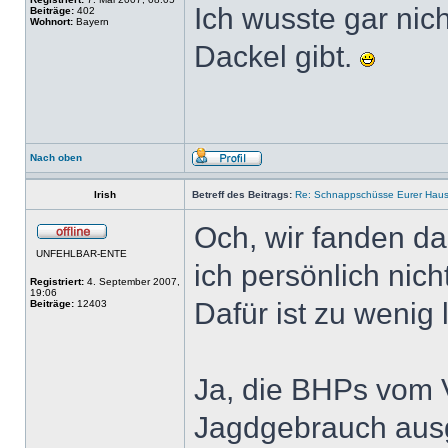
Ich wusste gar nic
Beiträge:
402
Wohnort:
Bayern
Dackel gibt.
Nach oben
Irish
Betreff des Beitrags:
Re: Schnappschüsse Eurer Haus
Och, wir fanden das
UNFEHLBAR-ENTE
ich persönlich nich
Registriert:
4. September 2007,
19:06
Dafür ist zu wenig
Beiträge:
12403
Ja, die BHPs vom 
Jagdgebrauch ausg