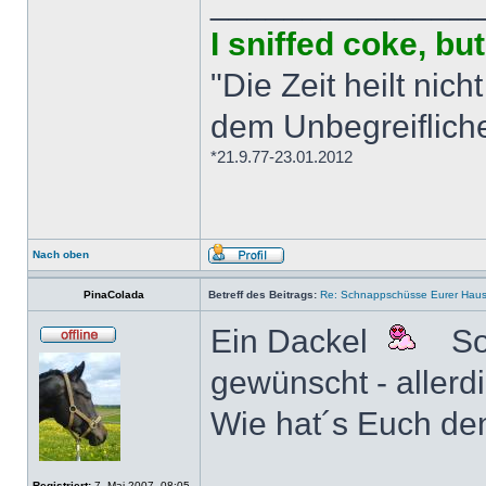
______________
I sniffed coke, b
"Die Zeit heilt nich
dem Unbegreiflich
*21.9.77-23.01.2012
Nach oben
PinaColada
Betreff des Beitrags:
Re: Schnappschüsse Eurer Haus
Ein Dackel
So
gewünscht - aller
Wie hat´s Euch de
Registriert:
7. Mai 2007, 08:05