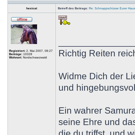
hexicat
Betreff des Beitrags:
Re: Schnappschüsse Eurer Haus
______________
Richtig Reiten reic
Registriert:
2. Mai 2007, 08:27
Beiträge:
10328
Wohnort:
Nordschwarzwald
Widme Dich der L
und hingebungsvol
Ein wahrer Samurai
seine Ehre und das
die du triffst, und