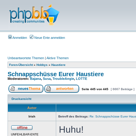
Anmelden
Neue Ente anmelden
Unbeantwortete Themen
|
Aktive Themen
Foren-Übersicht
»
Hobbys
»
Haustiere
Schnappschüsse Eurer Haustiere
Moderatoren:
Bajana
,
Susa
,
TroubleAngie
,
LOTTE
Seite
445
von
445
[ 6667 Beiträge ]
Druckansicht
Autor
Irish
Betreff des Beitrags:
Re: Schnappschüsse Eurer Haus
Huhu!
UNFEHLBAR-ENTE