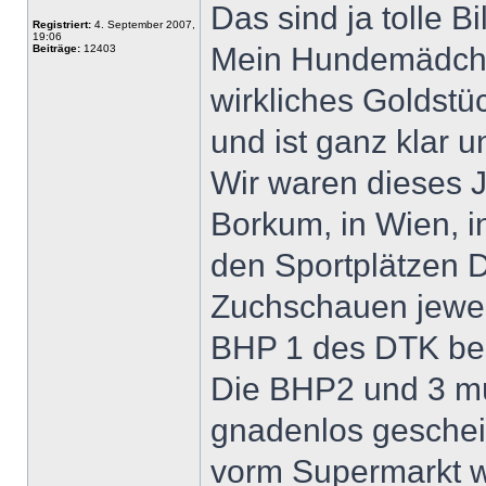
Das sind ja tolle Bi
Registriert:
4. September 2007,
19:06
Mein Hundemädchen 
Beiträge:
12403
wirkliches Goldstü
und ist ganz klar 
Wir waren dieses Ja
Borkum, in Wien, i
den Sportplätzen 
Zuchschauen jeweil
BHP 1 des DTK be
Die BHP2 und 3 mü
gnadenlos gescheit
vorm Supermarkt w