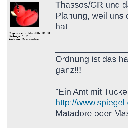
Thassos/GR und da
Planung, weil uns d
hat.
Registriert:
2. Mai 2007, 05:38
Beiträge:
13710
Wohnort:
Muensterland
______________
Ordnung ist das h
ganz!!!
"Ein Amt mit Tücke
http://www.spiegel.
Matadore oder Ma