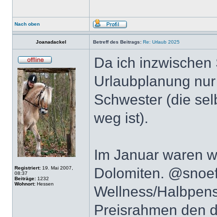
Nach oben
Joanadackel
Betreff des Beitrags:
Re: Urlaub 2025
Da ich inzwischen 
Urlaubplanung nur
Schwester (die selb
weg ist).
Im Januar waren wi
Registriert:
19. Mai 2007,
Dolomiten. @snoeff
08:37
Beiträge:
1232
Wohnort:
Hessen
Wellness/Halbpens
Preisrahmen den d