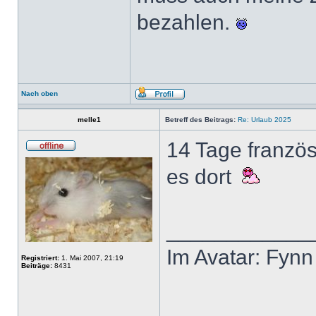
bezahlen.
Nach oben
melle1
Betreff des Beitrags:
Re: Urlaub 2025
14 Tage französi
es dort
____________
Im Avatar: Fynn
Registriert:
1. Mai 2007, 21:19
Beiträge:
8431