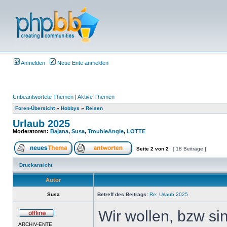
Anmelden
Neue Ente anmelden
Unbeantwortete Themen
|
Aktive Themen
Foren-Übersicht
»
Hobbys
»
Reisen
Urlaub 2025
Moderatoren:
Bajana
,
Susa
,
TroubleAngie
,
LOTTE
Seite
2
von
2
[ 18 Beiträge ]
Druckansicht
Autor
Susa
Betreff des Beitrags:
Re: Urlaub 2025
Wir wollen, bzw si
ARCHIV-ENTE