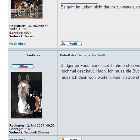
_________________
Es geht im Leben nicht darum zu warten, da
Registriert:
14. November
2007, 18:25
Beiträge:
4924
Wohnort:
Hessen
Nach oben
Trödlerin
Betreff des Beitrags:
Re: Netflix
Bridgerton Fans hier? Habt ihr die ersten vi
nochmal geschaut. Hach, ich muss die Büch
muss ich dann wohl würfeln, was ich zuerst
Registriert:
2. Mai 2007, 09:50
Beiträge:
7118
Wohnort:
Neustadt (Dosse)
Nach oben