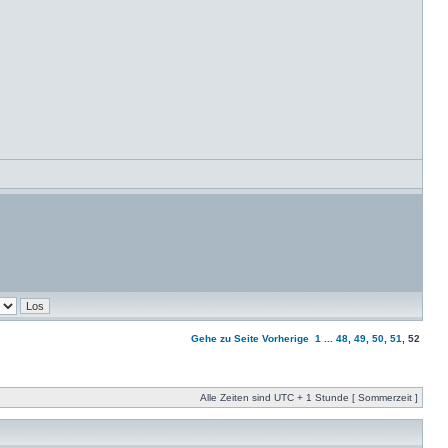
Gehe zu Seite
Vorherige
1
...
48
,
49
,
50
,
51
,
52
Alle Zeiten sind UTC + 1 Stunde [ Sommerzeit ]