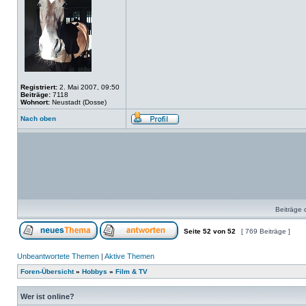
Registriert:
2. Mai 2007, 09:50
Beiträge:
7118
Wohnort:
Neustadt (Dosse)
Nach oben
Beiträge 
Seite
52
von
52
[ 769 Beiträge ]
Unbeantwortete Themen
|
Aktive Themen
Foren-Übersicht
»
Hobbys
»
Film & TV
Wer ist online?