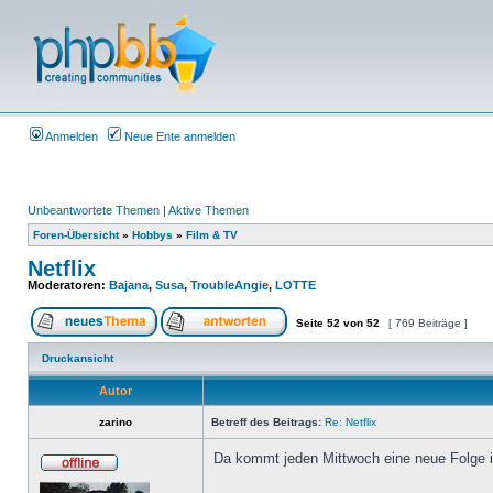
Anmelden
Neue Ente anmelden
Unbeantwortete Themen
|
Aktive Themen
Foren-Übersicht
»
Hobbys
»
Film & TV
Netflix
Moderatoren:
Bajana
,
Susa
,
TroubleAngie
,
LOTTE
Seite
52
von
52
[ 769 Beiträge ]
Druckansicht
Autor
zarino
Betreff des Beitrags:
Re: Netflix
Da kommt jeden Mittwoch eine neue Folge 