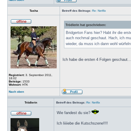
Tasha
Betreff des Beitrags:
Re: Netflix
Trödlerin hat geschrieben:
Bridgerton Fans hier? Habt ihr die erst
auch nochmal geschaut. Hach, ich mu
wieder, da muss ich dann wohl würfeln
Ich habe die ersten 4 Folgen geschaut..
Registriert:
3. September 2011,
18:02
Beiträge:
1533
Wohnort:
HTK
Nach oben
Trödlerin
Betreff des Beitrags:
Re: Netflix
Wie fandest du sie?
Ich liiiiebe die Kutschszene!!!!