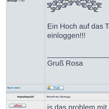
Beiträge:
7783
Ein Hoch auf das T
einloggen!!!
______________
Gruß Rosa
Nach oben
HoplaHopla20
Betreff des Beitrags:
is das problem mit