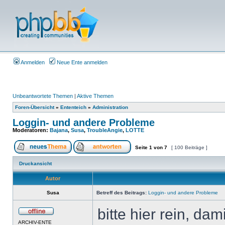
Anmelden
Neue Ente anmelden
Unbeantwortete Themen
|
Aktive Themen
Foren-Übersicht
»
Ententeich
»
Administration
Loggin- und andere Probleme
Moderatoren:
Bajana
,
Susa
,
TroubleAngie
,
LOTTE
Seite
1
von
7
[ 100 Beiträge ]
Druckansicht
Autor
Susa
Betreff des Beitrags:
Loggin- und andere Probleme
bitte hier rein, da
ARCHIV-ENTE