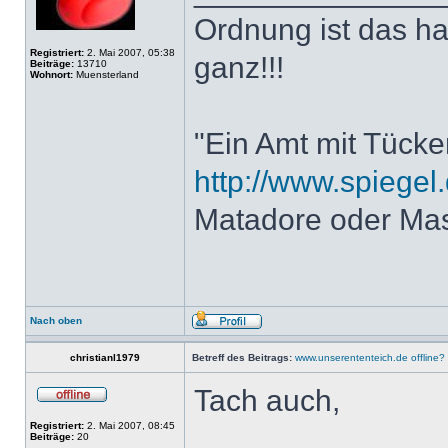
Ordnung ist das h
Registriert:
2. Mai 2007, 05:38
ganz!!!
Beiträge:
13710
Wohnort:
Muensterland
"Ein Amt mit Tücke
http://www.spiegel.
Matadore oder Ma
Nach oben
christianl1979
Betreff des Beitrags:
www.unserententeich.de offline?
Tach auch,
Registriert:
2. Mai 2007, 08:45
Beiträge:
20