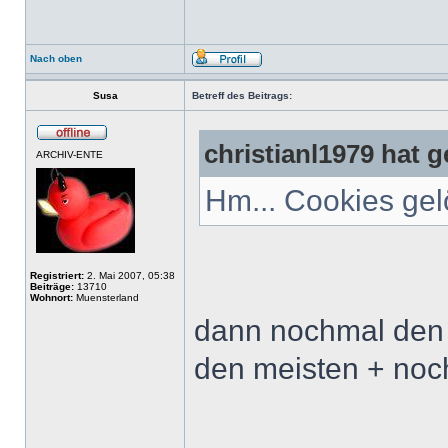
Nach oben
Susa
Betreff des Beitrags:
christianl1979 hat 
ARCHIV-ENTE
Hm... Cookies gelö
Registriert:
2. Mai 2007, 05:38
Beiträge:
13710
Wohnort:
Muensterland
dann nochmal den v
den meisten + noc
______________