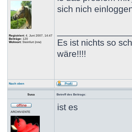
sich nich einloggen
______________
Registriert:
4. Juni 2007, 14:47
Beiträge:
120
Es ist nichts so sc
Wohnort:
Steinfurt (nrw)
wäre!!!!
Nach oben
Susa
Betreff des Beitrags:
ist es
ARCHIV-ENTE
______________