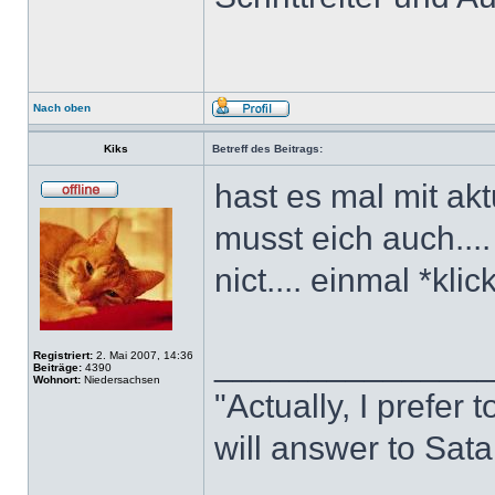
Nach oben
Kiks
Betreff des Beitrags:
hast es mal mit akt
musst eich auch....
nict.... einmal *kl
______________
Registriert:
2. Mai 2007, 14:36
Beiträge:
4390
Wohnort:
Niedersachsen
"Actually, I prefer to
will answer to Sata