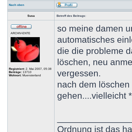
Nach oben
Susa
Betreff des Beitrags:
so meine damen un
ARCHIV-ENTE
automatisches einl
die die probleme d
löschen, neu anme
Registriert:
2. Mai 2007, 05:38
vergessen.
Beiträge:
13710
Wohnort:
Muensterland
nach dem löschen d
gehen....vielleicht 
______________
Ordnung ist das h