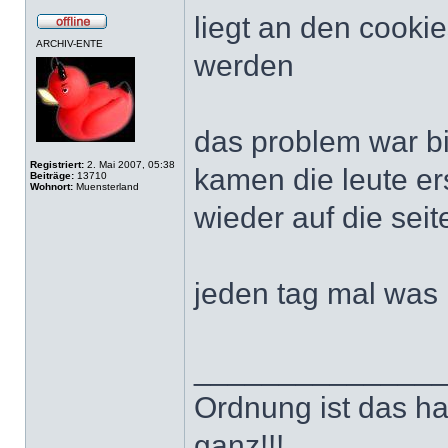
liegt an den cookie
ARCHIV-ENTE
werden
das problem war b
Registriert:
2. Mai 2007, 05:38
kamen die leute er
Beiträge:
13710
Wohnort:
Muensterland
wieder auf die seit
jeden tag mal was
______________
Ordnung ist das h
ganz!!!