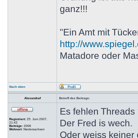
ganz!!!
"Ein Amt mit Tücke
http://www.spiegel.
Matadore oder Ma
Nach oben
Alexandraf
Betreff des Beitrags:
Es fehlen Threads 
Registriert:
25. Juni 2007,
Der Fred is wech.
21:42
Beiträge:
2006
Wohnort:
Niedersachsen
Oder weiss keiner 