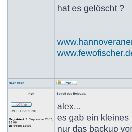
hat es gelöscht ?
______________
www.hannoveraner
www.fewofischer.d
Nach oben
Irish
Betreff des Beitrags:
alex...
UNFEHLBAR-ENTE
es gab ein kleines 
Registriert:
4. September 2007,
19:06
nur das backup vom
Beiträge:
12403