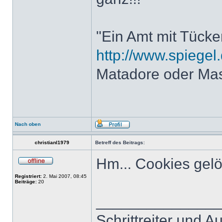
"Ein Amt mit Tücke
http://www.spiegel.
Matadore oder Ma
Nach oben
christianl1979
Betreff des Beitrags:
Hm... Cookies gelös
Registriert:
2. Mai 2007, 08:45
Beiträge:
20
______________
Schrittreiter und 