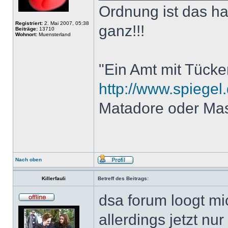
Ordnung ist das h
Registriert:
2. Mai 2007, 05:38
ganz!!!
Beiträge:
13710
Wohnort:
Muensterland
"Ein Amt mit Tücke
http://www.spiegel.
Matadore oder Ma
Nach oben
Killerfauli
Betreff des Beitrags:
dsa forum loogt mi
allerdings jetzt nu