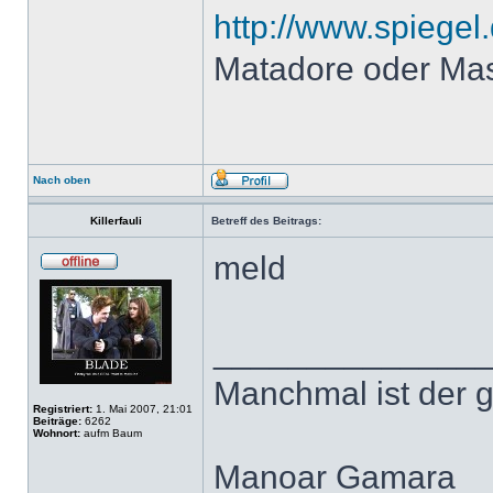
http://www.spiegel.
Matadore oder Ma
Nach oben
Killerfauli
Betreff des Beitrags:
meld
______________
Manchmal ist der 
Registriert:
1. Mai 2007, 21:01
Beiträge:
6262
Wohnort:
aufm Baum
Manoar Gamara