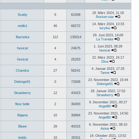
18. März 2024, 11:18
Scatty
5
61938
Rocket-star
14. März 2024, 13:33
melle1
46
68272
lucylou
29. Juni 2023, 14:09
Bazooka
112
135014
La Traviata
1. Juni 2023, 08:28
hexicat
4
24675
hexicat
22. März 2023, 15:17
hexicat
4
25253
Diva
4. Januar 2023, 17:25
Chandra
27
58241
Tanne
23. November 2022, 15:44
Delonge91
0
72608
Delonge91
28. Januar 2022, 17:02
Strawberry
12
43423
Strawberry
9. Dezember 2021, 00:27
fleur belle
2
30493
Angel80
23. November 2021, 14:50
Bajana
10
30894
Angel80
6. November 2021, 08:10
Bluee
28
40315
Asina
19. Oktober 2021, 13:52
teddy
10
20311