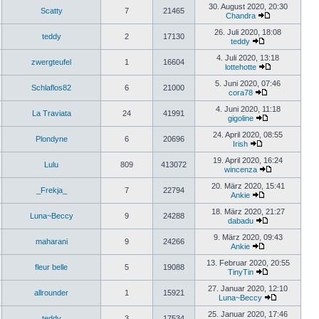
30. August 2020, 20:30
Scatty
7
21465
Chandra
26. Juli 2020, 18:08
teddy
2
17130
teddy
4. Juli 2020, 13:18
zwergteufel
1
16604
lottehotte
5. Juni 2020, 07:46
Schlaflos82
6
21000
cora78
4. Juni 2020, 11:18
La Traviata
24
41991
gigoline
24. April 2020, 08:55
Plondyne
6
20696
Irish
19. April 2020, 16:24
Lulu
809
413072
wincenza
20. März 2020, 15:41
_Frekja_
7
22794
Ankie
18. März 2020, 21:27
Luna~Beccy
9
24288
dabadu
9. März 2020, 09:43
maharani
9
24266
Ankie
13. Februar 2020, 20:55
fleur belle
5
19088
TinyTin
27. Januar 2020, 12:10
allrounder
1
15921
Luna~Beccy
25. Januar 2020, 17:46
teddy
3
17534