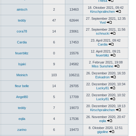
Thesa
18. Oktober 2021, 09:42
aintsch
2
13463
Kirschpralinchen
27. September 2021, 12:35
teddy
47
62644
Yvel
27. September 2021, 11:56
cora78
14
23061
schnucki
23. April 2021, 09:42
Cardia
6
17453
Cardia
12. April 2021, 09:21
feuerblitz
0
15576
feuerblitz
2. Februar 2021, 19:08
Isjaki
9
24582
Miss Sunshine
26. Dezember 2020, 16:33
Meinich
103
106211
Eskadron
22. Dezember 2020, 10:34
fleur belle
14
29705
Lucky81
22. Dezember 2020, 10:32
Angel80
5
17709
Lucky81
20. Dezember 2020, 18:13
teddy
7
19073
Kirschpralinchen
26. November 2020, 20:47
eqila
4
17536
eqila
8. Oktober 2020, 12:51
zarino
6
19473
gigoline