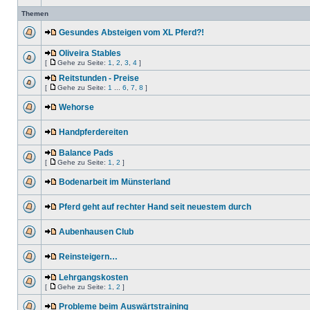
Themen
Gesundes Absteigen vom XL Pferd?!
Oliveira Stables
[
Gehe zu Seite:
1
,
2
,
3
,
4
]
Reitstunden - Preise
[
Gehe zu Seite:
1
...
6
,
7
,
8
]
Wehorse
Handpferdereiten
Balance Pads
[
Gehe zu Seite:
1
,
2
]
Bodenarbeit im Münsterland
Pferd geht auf rechter Hand seit neuestem durch
Aubenhausen Club
Reinsteigern…
Lehrgangskosten
[
Gehe zu Seite:
1
,
2
]
Probleme beim Auswärtstraining