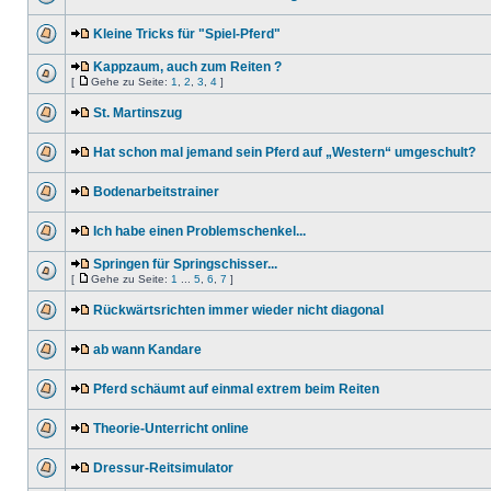
Kleine Tricks für "Spiel-Pferd"
Kappzaum, auch zum Reiten ?
[
Gehe zu Seite:
1
,
2
,
3
,
4
]
St. Martinszug
Hat schon mal jemand sein Pferd auf „Western“ umgeschult?
Bodenarbeitstrainer
Ich habe einen Problemschenkel...
Springen für Springschisser...
[
Gehe zu Seite:
1
...
5
,
6
,
7
]
Rückwärtsrichten immer wieder nicht diagonal
ab wann Kandare
Pferd schäumt auf einmal extrem beim Reiten
Theorie-Unterricht online
Dressur-Reitsimulator