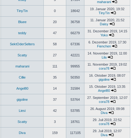
maharani
19. Januar 2020, 19:32
TinyTin
0
18642
TinyTin
11. Januar 2020, 21:52
Bluee
20
36758
Daisy
31. Dezember 2019, 14:15
teddy
47
66279
Yoko
6. Dezember 2019, 17:30
SektOderSelters
58
67336
Fienchen
14. November 2019, 11:00
Scatty
27
42221
Lila
11. November 2019, 19:02
maharani
111
99955
cora78
16. Oktober 2019, 08:07
Cillie
35
50350
gigoline
15. Oktober 2019, 13:35
Angel80
14
31584
Angel80
27. September 2019, 12:07
gigoline
37
53764
cora78
26. August 2019, 09:08
Liesi
42
53785
Diva
29. Juli 2019, 22:52
Scatty
3
18761
cora78
29. Juli 2019, 12:07
Diva
159
117105
Diva