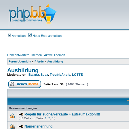
Anmelden
Neue Ente anmelden
Unbeantwortete Themen
|
Aktive Themen
Foren-Übersicht
»
Pferde
»
Ausbildung
Ausbildung
Moderatoren:
Bajana
,
Susa
,
TroubleAngie
,
LOTTE
Seite
1
von
30
[ 1498 Themen ]
T
Bekanntmachungen
Regeln für suche/verkaufe + aufräumaktion!!!!
[
Gehe zu Seite:
1
,
2
,
3
]
Namensnennung