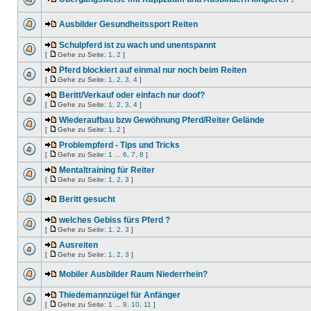
Ausbilder Gesundheitssport Reiten
Schulpferd ist zu wach und unentspannt
[
Gehe zu Seite:
1
,
2
]
Pferd blockiert auf einmal nur noch beim Reiten
[
Gehe zu Seite:
1
,
2
,
3
,
4
]
Beritt/Verkauf oder einfach nur doof?
[
Gehe zu Seite:
1
,
2
,
3
,
4
]
Wiederaufbau bzw Gewöhnung Pferd/Reiter Gelände
[
Gehe zu Seite:
1
,
2
]
Problempferd - Tips und Tricks
[
Gehe zu Seite:
1
...
6
,
7
,
8
]
Mentaltraining für Reiter
[
Gehe zu Seite:
1
,
2
,
3
]
Beritt gesucht
welches Gebiss fürs Pferd ?
[
Gehe zu Seite:
1
,
2
,
3
]
Ausreiten
[
Gehe zu Seite:
1
,
2
,
3
]
Mobiler Ausbilder Raum Niederrhein?
Thiedemannzügel für Anfänger
[
Gehe zu Seite:
1
...
9
,
10
,
11
]