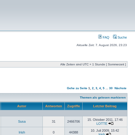
FAQ
Suche
Aktuelle Zeit: 7. August 2026, 23:23
Alle Zeiten sind UTC + 1 Stunde [ Sommerzeit ]
Gehe zu Seite
1
,
2
,
3
,
4
,
5
...
30
Nächste
Themen als gelesen markieren
Autor
Antworten
Zugriffe
Letzter Beitrag
15. Oktober 2011, 17:46
Susa
31
2466706
LOTTE
10. Juli 2009, 15:42
Irish
0
44388
Irish