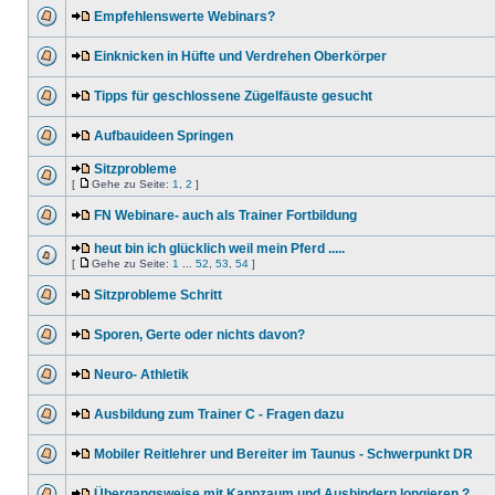
Empfehlenswerte Webinars?
Einknicken in Hüfte und Verdrehen Oberkörper
Tipps für geschlossene Zügelfäuste gesucht
Aufbauideen Springen
Sitzprobleme
[
Gehe zu Seite:
1
,
2
]
FN Webinare- auch als Trainer Fortbildung
heut bin ich glücklich weil mein Pferd .....
[
Gehe zu Seite:
1
...
52
,
53
,
54
]
Sitzprobleme Schritt
Sporen, Gerte oder nichts davon?
Neuro- Athletik
Ausbildung zum Trainer C - Fragen dazu
Mobiler Reitlehrer und Bereiter im Taunus - Schwerpunkt DR
Übergangsweise mit Kappzaum und Ausbindern longieren ?