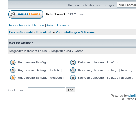
Themen der letzten Zeit anzeigen:
Seite
1
von
2
[ 87 Themen ]
Unbeantwortete Themen
|
Aktive Themen
Foren-Übersicht
»
Ententeich
»
Veranstaltungen & Termine
Wer ist online?
Mitglieder in diesem Forum: 0 Mitglieder und 2 Gäste
Ungelesene Beiträge
Keine ungelesenen Beiträge
Ungelesene Beiträge [ beliebt ]
Keine ungelesenen Beiträge [ beliebt ]
Ungelesene Beiträge [ gesperrt ]
Keine ungelesenen Beiträge [ gesperrt ]
Suche nach:
Powered by
php
Deutsche 