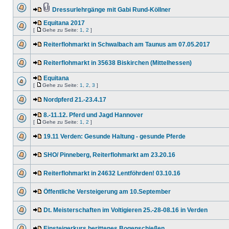
Dressurlehrgänge mit Gabi Rund-Köllner
Equitana 2017
[
Gehe zu Seite:
1
,
2
]
Reiterflohmarkt in Schwalbach am Taunus am 07.05.2017
Reiterflohmarkt in 35638 Biskirchen (Mittelhessen)
Equitana
[
Gehe zu Seite:
1
,
2
,
3
]
Nordpferd 21.-23.4.17
8.-11.12. Pferd und Jagd Hannover
[
Gehe zu Seite:
1
,
2
]
19.11 Verden: Gesunde Haltung - gesunde Pferde
SHO/ Pinneberg, Reiterflohmarkt am 23.20.16
Reiterflohmarkt in 24632 Lentföhrden! 03.10.16
Öffentliche Versteigerung am 10.September
Dt. Meisterschaften im Voltigieren 25.-28-08.16 in Verden
Einsteigerkurs berittenes Bogenschießen