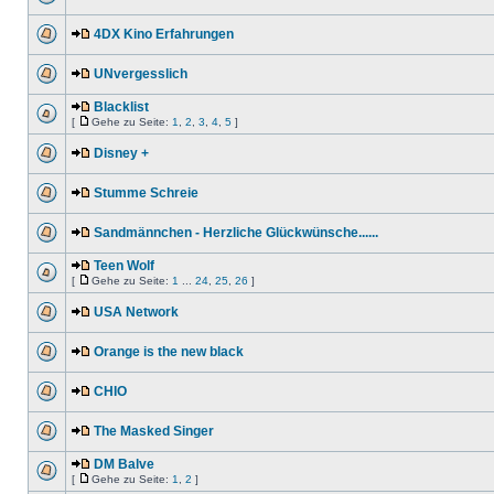
4DX Kino Erfahrungen
UNvergesslich
Blacklist
[
Gehe zu Seite:
1
,
2
,
3
,
4
,
5
]
Disney +
Stumme Schreie
Sandmännchen - Herzliche Glückwünsche......
Teen Wolf
[
Gehe zu Seite:
1
...
24
,
25
,
26
]
USA Network
Orange is the new black
CHIO
The Masked Singer
DM Balve
[
Gehe zu Seite:
1
,
2
]