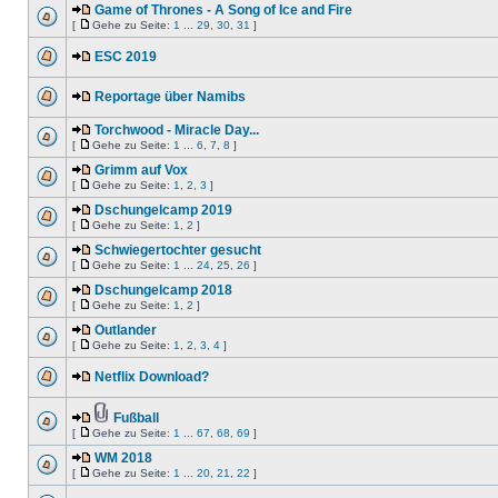
Game of Thrones - A Song of Ice and Fire
[
Gehe zu Seite:
1
...
29
,
30
,
31
]
ESC 2019
Reportage über Namibs
Torchwood - Miracle Day...
[
Gehe zu Seite:
1
...
6
,
7
,
8
]
Grimm auf Vox
[
Gehe zu Seite:
1
,
2
,
3
]
Dschungelcamp 2019
[
Gehe zu Seite:
1
,
2
]
Schwiegertochter gesucht
[
Gehe zu Seite:
1
...
24
,
25
,
26
]
Dschungelcamp 2018
[
Gehe zu Seite:
1
,
2
]
Outlander
[
Gehe zu Seite:
1
,
2
,
3
,
4
]
Netflix Download?
Fußball
[
Gehe zu Seite:
1
...
67
,
68
,
69
]
WM 2018
[
Gehe zu Seite:
1
...
20
,
21
,
22
]