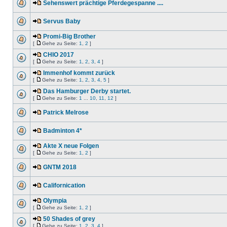
Sehenswert prächtige Pferdegespanne ....
Servus Baby
Promi-Big Brother
[
Gehe zu Seite:
1
,
2
]
CHIO 2017
[
Gehe zu Seite:
1
,
2
,
3
,
4
]
Immenhof kommt zurück
[
Gehe zu Seite:
1
,
2
,
3
,
4
,
5
]
Das Hamburger Derby startet.
[
Gehe zu Seite:
1
...
10
,
11
,
12
]
Patrick Melrose
Badminton 4*
Akte X neue Folgen
[
Gehe zu Seite:
1
,
2
]
GNTM 2018
Californication
Olympia
[
Gehe zu Seite:
1
,
2
]
50 Shades of grey
[
Gehe zu Seite:
1
,
2
,
3
,
4
]