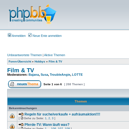
Anmelden
Neue Ente anmelden
Unbeantwortete Themen
|
Aktive Themen
Foren-Übersicht
»
Hobbys
»
Film & TV
Film & TV
Moderatoren:
Bajana
,
Susa
,
TroubleAngie
,
LOTTE
Seite
1
von
6
[ 268 Themen ]
Themen
Bekanntmachungen
Regeln für suche/verkaufe + aufräumaktion!!!!
[
Gehe zu Seite:
1
,
2
,
3
]
Pferde-TV: Wann läuft was?
[
Gehe zu Seite:
1
...
106
,
107
,
108
]