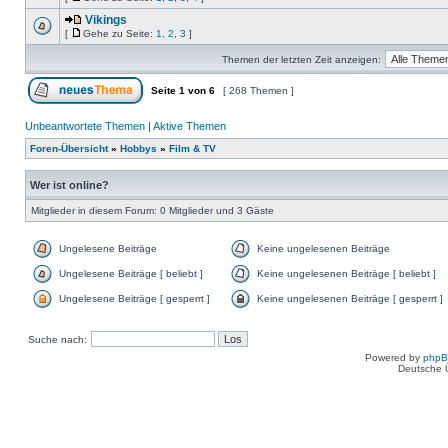
Vikings
[
Gehe zu Seite:
1
,
2
,
3
]
Themen der letzten Zeit anzeigen:
Seite
1
von
6
[ 268 Themen ]
Unbeantwortete Themen
|
Aktive Themen
Foren-Übersicht
»
Hobbys
»
Film & TV
Wer ist online?
Mitglieder in diesem Forum: 0 Mitglieder und 3 Gäste
Ungelesene Beiträge
Keine ungelesenen Beiträge
Ungelesene Beiträge [ beliebt ]
Keine ungelesenen Beiträge [ beliebt ]
Ungelesene Beiträge [ gesperrt ]
Keine ungelesenen Beiträge [ gesperrt ]
Suche nach:
Powered by
php
Deutsche 