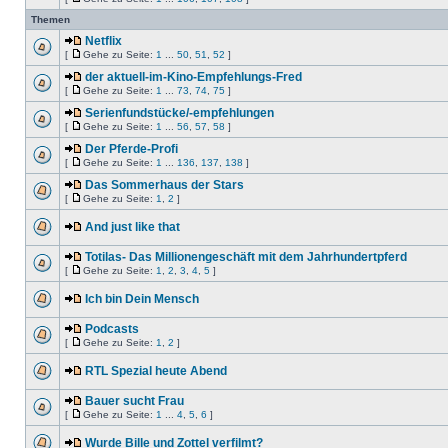
Themen
Netflix
[
Gehe zu Seite:
1
...
50
,
51
,
52
]
der aktuell-im-Kino-Empfehlungs-Fred
[
Gehe zu Seite:
1
...
73
,
74
,
75
]
Serienfundstücke/-empfehlungen
[
Gehe zu Seite:
1
...
56
,
57
,
58
]
Der Pferde-Profi
[
Gehe zu Seite:
1
...
136
,
137
,
138
]
Das Sommerhaus der Stars
[
Gehe zu Seite:
1
,
2
]
And just like that
Totilas- Das Millionengeschäft mit dem Jahrhundertpferd
[
Gehe zu Seite:
1
,
2
,
3
,
4
,
5
]
Ich bin Dein Mensch
Podcasts
[
Gehe zu Seite:
1
,
2
]
RTL Spezial heute Abend
Bauer sucht Frau
[
Gehe zu Seite:
1
...
4
,
5
,
6
]
Wurde Bille und Zottel verfilmt?