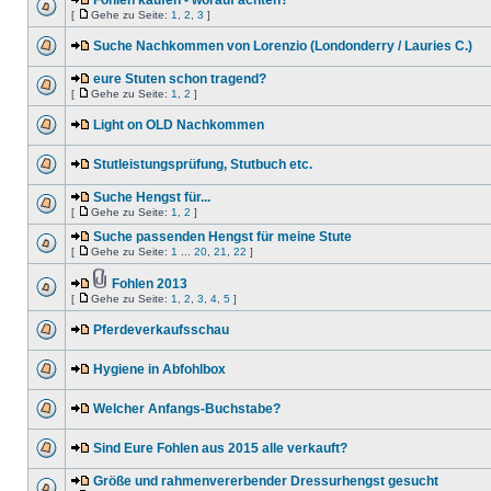
Fohlen kaufen - worauf achten?
[
Gehe zu Seite:
1
,
2
,
3
]
Suche Nachkommen von Lorenzio (Londonderry / Lauries C.)
eure Stuten schon tragend?
[
Gehe zu Seite:
1
,
2
]
Light on OLD Nachkommen
Stutleistungsprüfung, Stutbuch etc.
Suche Hengst für...
[
Gehe zu Seite:
1
,
2
]
Suche passenden Hengst für meine Stute
[
Gehe zu Seite:
1
...
20
,
21
,
22
]
Fohlen 2013
[
Gehe zu Seite:
1
,
2
,
3
,
4
,
5
]
Pferdeverkaufsschau
Hygiene in Abfohlbox
Welcher Anfangs-Buchstabe?
Sind Eure Fohlen aus 2015 alle verkauft?
Größe und rahmenvererbender Dressurhengst gesucht