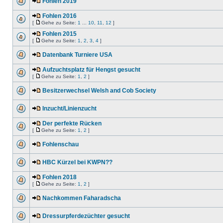
Fohlen 2019
Fohlen 2016
[
Gehe zu Seite:
1
...
10
,
11
,
12
]
Fohlen 2015
[
Gehe zu Seite:
1
,
2
,
3
,
4
]
Datenbank Turniere USA
Aufzuchtsplatz für Hengst gesucht
[
Gehe zu Seite:
1
,
2
]
Besitzerwechsel Welsh and Cob Society
Inzucht/Linienzucht
Der perfekte Rücken
[
Gehe zu Seite:
1
,
2
]
Fohlenschau
HBC Kürzel bei KWPN??
Fohlen 2018
[
Gehe zu Seite:
1
,
2
]
Nachkommen Faharadscha
Dressurpferdezüchter gesucht