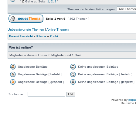
[
Gehe zu Seite:
1
,
2
,
3
]
Themen der letzten Zeit anzeigen:
Seite
1
von
9
[ 402 Themen ]
Unbeantwortete Themen
|
Aktive Themen
Foren-Übersicht
»
Pferde
»
Zucht
Wer ist online?
Mitglieder in diesem Forum: 0 Mitglieder und 1 Gast
Ungelesene Beiträge
Keine ungelesenen Beiträge
Ungelesene Beiträge [ beliebt ]
Keine ungelesenen Beiträge [ beliebt ]
Ungelesene Beiträge [ gesperrt ]
Keine ungelesenen Beiträge [ gesperrt ]
Suche nach:
Powered by
php
Deutsche 