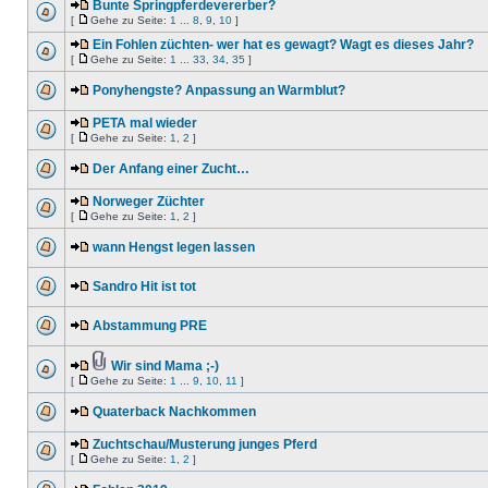
Bunte Springpferdevererber?
[
Gehe zu Seite:
1
...
8
,
9
,
10
]
Ein Fohlen züchten- wer hat es gewagt? Wagt es dieses Jahr?
[
Gehe zu Seite:
1
...
33
,
34
,
35
]
Ponyhengste? Anpassung an Warmblut?
PETA mal wieder
[
Gehe zu Seite:
1
,
2
]
Der Anfang einer Zucht…
Norweger Züchter
[
Gehe zu Seite:
1
,
2
]
wann Hengst legen lassen
Sandro Hit ist tot
Abstammung PRE
Wir sind Mama ;-)
[
Gehe zu Seite:
1
...
9
,
10
,
11
]
Quaterback Nachkommen
Zuchtschau/Musterung junges Pferd
[
Gehe zu Seite:
1
,
2
]