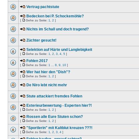
Vertrag pachtstute
Bedecken bei P. Schockemöhle?
[
Gehe zu Seite:
1
,
2
]
Nichts im Schall und doch tragend?
Züchter gesucht!
Selektion auf Härte und Langlebigkeit
[
Gehe zu Seite:
1
,
2
,
3
,
4
,
5
]
Fohlen 2017
[
Gehe zu Seite:
1
...
8
,
9
,
10
]
Wer hat hier den "Dish"?
[
Gehe zu Seite:
1
,
2
]
De Niro lebt nicht mehr
Stute attackiert fremdes Fohlen
Exterieurbewertung - Experten hier?!
[
Gehe zu Seite:
1
,
2
]
Rossen alle Eure Stuten schon?
[
Gehe zu Seite:
1
,
2
]
"Sportlerin" mit Kaltblut kreuzen ???!
[
Gehe zu Seite:
1
,
2
,
3
,
4
]