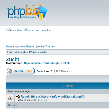
Anmelden
Neue Ente anmelden
Unbeantwortete Themen
|
Aktive Themen
Foren-Übersicht
»
Pferde
»
Zucht
Zucht
Moderatoren:
Bajana
,
Susa
,
TroubleAngie
,
LOTTE
Seite
1
von
9
[ 402 Themen ]
Themen
Bekanntmachungen
Regeln für suche/verkaufe + aufräumaktion!!!!
[
Gehe zu Seite:
1
,
2
,
3
]
Themen