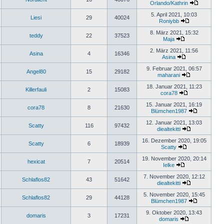
Orlando/Kathrin
5. April 2021, 10:03
Liesi
29
40024
Roniybb
8. März 2021, 15:32
teddy
22
37523
Maja
2. März 2021, 11:56
Asina
4
16346
Asina
9. Februar 2021, 06:57
Angel80
15
29182
maharani
18. Januar 2021, 11:23
Killerfauli
2
15083
cora78
15. Januar 2021, 16:19
cora78
8
21630
Blümchen1987
12. Januar 2021, 13:03
Scatty
116
97432
diealtekitti
16. Dezember 2020, 19:05
Scatty
6
18939
Scatty
19. November 2020, 20:14
hexicat
7
20514
Ielke
7. November 2020, 12:12
Schlaflos82
43
51642
diealtekitti
5. November 2020, 15:45
Schlaflos82
29
44128
Blümchen1987
9. Oktober 2020, 13:43
domaris
3
17231
domaris