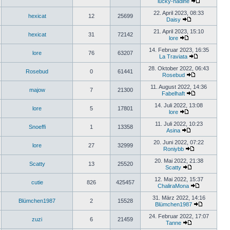
lucky-nadine
22. April 2023, 08:33
hexicat
12
25699
Daisy
21. April 2023, 15:10
hexicat
31
72142
lore
14. Februar 2023, 16:35
lore
76
63207
La Traviata
28. Oktober 2022, 06:43
Rosebud
0
61441
Rosebud
11. August 2022, 14:36
majow
7
21300
Fabelhaft
14. Juli 2022, 13:08
lore
5
17801
lore
11. Juli 2022, 10:23
Snoeffi
1
13358
Asina
20. Juni 2022, 07:22
lore
27
32999
Roniybb
20. Mai 2022, 21:38
Scatty
13
25520
Scatty
12. Mai 2022, 15:37
cutie
826
425457
ChaliraMona
31. März 2022, 14:16
Blümchen1987
2
15528
Blümchen1987
24. Februar 2022, 17:07
zuzi
6
21459
Tanne