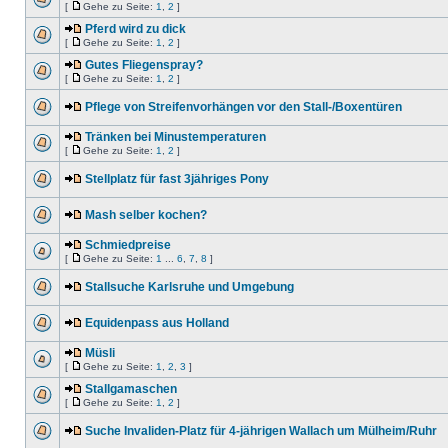
[
Gehe zu Seite:
1
,
2
]
Pferd wird zu dick
[
Gehe zu Seite:
1
,
2
]
Gutes Fliegenspray?
[
Gehe zu Seite:
1
,
2
]
Pflege von Streifenvorhängen vor den Stall-/Boxentüren
Tränken bei Minustemperaturen
[
Gehe zu Seite:
1
,
2
]
Stellplatz für fast 3jähriges Pony
Mash selber kochen?
Schmiedpreise
[
Gehe zu Seite:
1
...
6
,
7
,
8
]
Stallsuche Karlsruhe und Umgebung
Equidenpass aus Holland
Müsli
[
Gehe zu Seite:
1
,
2
,
3
]
Stallgamaschen
[
Gehe zu Seite:
1
,
2
]
Suche Invaliden-Platz für 4-jährigen Wallach um Mülheim/Ruhr