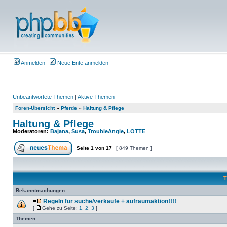
Anmelden
Neue Ente anmelden
Unbeantwortete Themen
|
Aktive Themen
Foren-Übersicht
»
Pferde
»
Haltung & Pflege
Haltung & Pflege
Moderatoren:
Bajana
,
Susa
,
TroubleAngie
,
LOTTE
Seite
1
von
17
[ 849 Themen ]
T
Bekanntmachungen
Regeln für suche/verkaufe + aufräumaktion!!!!
[
Gehe zu Seite:
1
,
2
,
3
]
Themen