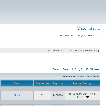
FAQ
Suche
Aktuelle Zeit: 8. August 2026, 06:52
Alle Zeiten sind UTC + 1 Stunde [ Sommerzeit ]
Gehe zu Seite
1
,
2
,
3
,
4
,
5
...
17
Nächste
Themen als gelesen markieren
Autor
Antworten
Zugriffe
Letzter Beitrag
15. Oktober 2011, 17:46
Susa
31
2467020
LOTTE