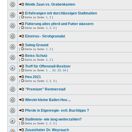
Weide Zaun vs. Grabenkanten
Erfahrungen mit durchlässigen Stallmatten
[
Gehe zu Seite:
1
,
2
]
Fütterung altes pferd und Futter wässern
[
Gehe zu Seite:
1
,
2
,
3
]
Einstreu - Strohgranulat
Swing Ground
[
Gehe zu Seite:
1
,
2
]
Beiss-Schutz
[
Gehe zu Seite:
1
,
2
]
Treff für Offenstall-Besitzer
[
Gehe zu Seite:
1
...
32
,
33
,
34
]
Heu 2021
[
Gehe zu Seite:
1
,
2
,
3
]
"Premium" Rentnerstall
Wieviel kleine Ballen Heu ...
Pferde in Eigenregie- evtl. Buchtipps ?
Stallmiete- wie lang weiterzahlen?
[
Gehe zu Seite:
1
,
2
,
3
]
Zusatzfutter Dr. Weyrauch