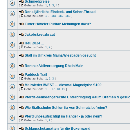
Schmiedpreise
[
Gehe zu Seite:
1
,
2
,
3
,
4
]
Der alljährliche Eindeck- und Scher-Thread
[
Gehe zu Seite:
1
...
161
,
162
,
163
]
Futter Höveler Puritan Meinungen dazu?
Jakobskreuzkraut
Heu 2024 ...
[
Gehe zu Seite:
1
,
2
]
Stall im Umkreis Mainz/Wiesbaden gesucht
Rentner-Vollversorgung Rhein Main
Paddock Trail
[
Gehe zu Seite:
1
,
2
,
3
]
Mal wieder IWEST .... diesmal Magnolythe S100
[
Gehe zu Seite:
1
...
17
,
18
,
19
]
Pferde-seniorengerechte Unterbringung Raum Bremen N gesuc
Wie Stallschuhe Sohlen fix von Schmutz befreien?
Pferd unbeaufsichtigt im Hänger - ja oder nein?
[
Gehe zu Seite:
1
,
2
]
Schlagschutzmatten für die Boxenwand