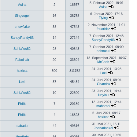
5. Februar 2022, 19:01
Asina
2
16567
Asina
6. Januar 2022, 17:16
Singvogel
16
38758
Flying
2. November 2021, 11:01
snowflake
38
47543
feuerblitz
7. Oktober 2021, 12:48
SandyRandy83
14
27144
SandyRandy83
7. Oktober 2021, 09:00
Schlaflos82
28
40843
schnucki
18. September 2021, 10:37
Fabelhaft
20
33304
MrCash
24. Juni 2021, 13:28
hexicat
500
311752
Lexi
24. Juni 2021, 09:04
Lexi
37
45434
Chandra
23. Juni 2021, 14:44
Schlaflos82
10
22300
lucylou
12. Juni 2021, 12:44
Phillis
7
20189
maharani
5. Juni 2021, 09:17
Phillis
4
16823
hexicat
31. Mai 2021, 15:11
dabadu
44
49616
Joanadackel
30. Mai 2021, 10:56
Nordlicht
16
40076