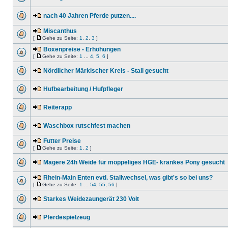
nach 40 Jahren Pferde putzen....
Miscanthus
[
Gehe zu Seite:
1
,
2
,
3
]
Boxenpreise - Erhöhungen
[
Gehe zu Seite:
1
...
4
,
5
,
6
]
Nördlicher Märkischer Kreis - Stall gesucht
Hufbearbeitung / Hufpfleger
Reiterapp
Waschbox rutschfest machen
Futter Preise
[
Gehe zu Seite:
1
,
2
]
Magere 24h Weide für moppeliges HGE- krankes Pony gesucht
Rhein-Main Enten evtl. Stallwechsel, was gibt's so bei uns?
[
Gehe zu Seite:
1
...
54
,
55
,
56
]
Starkes Weidezaungerät 230 Volt
Pferdespielzeug