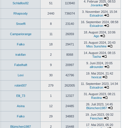
4. Februar 2025, 08:53
Schlaflos82
51
113940
Jovanka
3. November 2024, 15:34
Rhapsody
2440
736074
Eskadron
16. September 2024, 08:58
Snoeffi
8
23140
Eskadron
18. August 2024, 10:06
Campariorange
11
26059
Ago
15. August 2024, 20:43
Falko
18
29471
Miss Sunshine
14. August 2024, 08:15
trakifan
2
8068
Tasha
9. Juni 2024, 20:05
Fabelhaft
9
20997
allrounder
19. Mai 2024, 21:42
Lexi
30
42796
hexicat
11. September 2023, 14:34
robin007
279
262005
Eskadron
31. August 2023, 08:21
Elli_73
1
12327
Rastina
26. Juli 2023, 14:45
Asina
12
24485
Blümchen1987
19. Juni 2023, 09:32
Falko
29
34883
Fienchen
17. Mai 2023, 05:20
Blümchen1987
2
15448