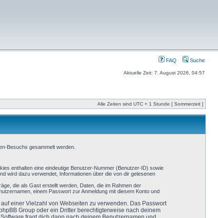
FAQ
Suche
Aktuelle Zeit: 7. August 2026, 04:57
Alle Zeiten sind UTC + 1 Stunde [ Sommerzeit ]
Foren-Besuchs gesammelt werden.
okies enthalten eine eindeutige Benutzer-Nummer (Benutzer-ID) sowie
nd wird dazu verwendet, Informationen über die von dir gelesenen
äge, die als Gast erstellt werden, Daten, die im Rahmen der
 Benutzernamen, einem Passwort zur Anmeldung mit diesem Konto und
ht auf einer Vielzahl von Webseiten zu verwenden. Das Passwort
r phpBB Group oder ein Dritter berechtigterweise nach deinem
B-Software fragt dich dann nach deinem Benutzernamen und