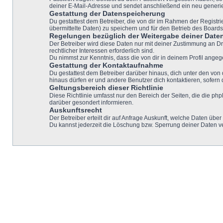
deiner E-Mail-Adresse und sendet anschließend ein neu generie
Gestattung der Datenspeicherung
Du gestattest dem Betreiber, die von dir im Rahmen der Regist
übermittelte Daten) zu speichern und für den Betrieb des Board
Regelungen bezüglich der Weitergabe deiner Date
Der Betreiber wird diese Daten nur mit deiner Zustimmung an Dri
rechtlicher Interessen erforderlich sind.
Du nimmst zur Kenntnis, dass die von dir in deinem Profil ange
Gestattung der Kontaktaufnahme
Du gestattest dem Betreiber darüber hinaus, dich unter den von 
hinaus dürfen er und andere Benutzer dich kontaktieren, sofern 
Geltungsbereich dieser Richtlinie
Diese Richtlinie umfasst nur den Bereich der Seiten, die die p
darüber gesondert informieren.
Auskunftsrecht
Der Betreiber erteilt dir auf Anfrage Auskunft, welche Daten über
Du kannst jederzeit die Löschung bzw. Sperrung deiner Daten ver