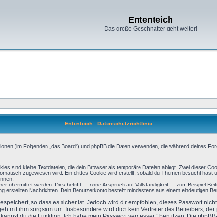
Ententeich
Das große Geschnatter geht weiter!
Ententeich - Datenschutzrichtlinie
titutionen (im Folgenden „das Board“) und phpBB die Daten verwenden, die während deines 
es sind kleine Textdateien, die dein Browser als temporäre Dateien ablegt. Zwei dieser Co
atisch zugewiesen wird. Ein drittes Cookie wird erstellt, sobald du Themen besucht hast u
önnen.
 übermittelt werden. Dies betrifft — ohne Anspruch auf Vollständigkeit — zum Beispiel Beitr
erung erstellten Nachrichten. Dein Benutzerkonto besteht mindestens aus einem eindeutigen
speichert, so dass es sicher ist. Jedoch wird dir empfohlen, dieses Passwort nic
 geh mit ihm sorgsam um. Insbesondere wird dich kein Vertreter des Betreibers, de
so kannst du die Funktion „Ich habe mein Passwort vergessen“ benutzen. Die phpB