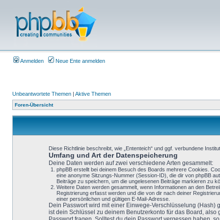
Anmelden
Neue Ente anmelden
Unbeantwortete Themen
|
Aktive Themen
Foren-Übersicht
Diese Richtlinie beschreibt, wie „Ententeich“ und ggf. verbundene Ins
Umfang und Art der Datenspeicherung
Deine Daten werden auf zwei verschiedene Arten gesammelt:
phpBB erstellt bei deinem Besuch des Boards mehrere Cookies. Cooki
eine anonyme Sitzungs-Nummer (Session-ID), die dir von phpBB autom
Beiträge zu speichern, um die ungelesenen Beiträge markieren zu k
Weitere Daten werden gesammelt, wenn Informationen an den Betreiber
Registrierung erfasst werden und die von dir nach deiner Registri
einer persönlichen und gültigen E-Mail-Adresse.
Dein Passwort wird mit einer Einwege-Verschlüsselung (Hash) ge
ist dein Schlüssel zu deinem Benutzerkonto für das Board, also
Passwort fragen. Solltest du dein Passwort vergessen haben, 