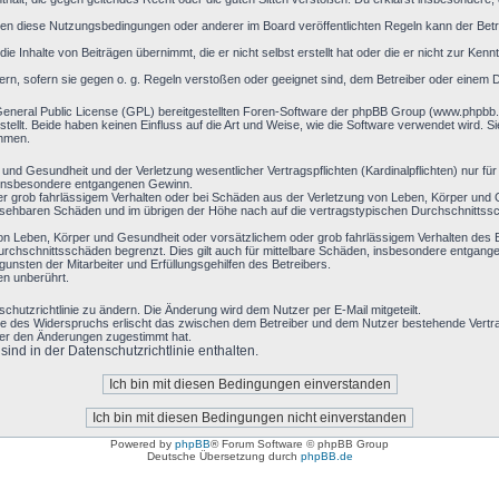
en diese Nutzungsbedingungen oder anderer im Board veröffentlichten Regeln kann der Bet
ie Inhalte von Beiträgen übernimmt, die er nicht selbst erstellt hat oder die er nicht zur Ke
ern, sofern sie gegen o. g. Regeln verstoßen oder geeignet sind, dem Betreiber oder einem 
General Public License (GPL) bereitgestellten Foren-Software der phpBB Group (www.phpbb
llt. Beide haben keinen Einfluss auf die Art und Weise, wie die Software verwendet wird. 
ehmen.
nd Gesundheit und der Verletzung wesentlicher Vertragspflichten (Kardinalpflichten) nur für 
ie insbesondere entgangenen Gewinn.
r grob fahrlässigem Verhalten oder bei Schäden aus der Verletzung von Leben, Körper und G
hersehbaren Schäden und im übrigen der Höhe nach auf die vertragstypischen Durchschnittssc
on Leben, Körper und Gesundheit oder vorsätzlichem oder grob fahrlässigem Verhalten des B
rchschnittsschäden begrenzt. Dies gilt auch für mittelbare Schäden, insbesondere entgan
nsten der Mitarbeiter und Erfüllungsgehilfen des Betreibers.
en unberührt.
chutzrichtlinie zu ändern. Die Änderung wird dem Nutzer per E-Mail mitgeteilt.
le des Widerspruchs erlischt das zwischen dem Betreiber und dem Nutzer bestehende Vertrag
zer den Änderungen zugestimmt hat.
nd in der Datenschutzrichtlinie enthalten.
Powered by
phpBB
® Forum Software © phpBB Group
Deutsche Übersetzung durch
phpBB.de