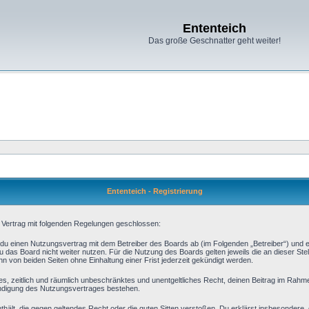
Ententeich
Das große Geschnatter geht weiter!
Ententeich - Registrierung
in Vertrag mit folgenden Regelungen geschlossen:
ßt du einen Nutzungsvertrag mit dem Betreiber des Boards ab (im Folgenden „Betreiber“) und 
 das Board nicht weiter nutzen. Für die Nutzung des Boards gelten jeweils die an dieser Stel
 von beiden Seiten ohne Einhaltung einer Frist jederzeit gekündigt werden.
aches, zeitlich und räumlich unbeschränktes und unentgeltliches Recht, deinen Beitrag im Rah
ündigung des Nutzungsvertrages bestehen.
 enthält, die gegen geltendes Recht oder die guten Sitten verstoßen. Du erklärst insbesondere