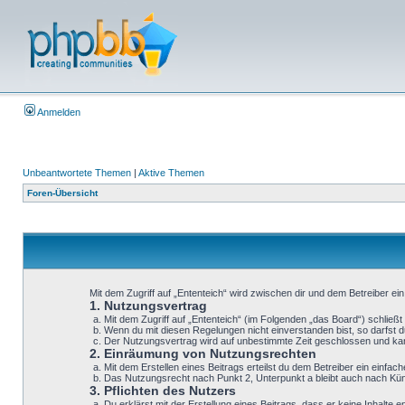
Anmelden
Unbeantwortete Themen
|
Aktive Themen
Foren-Übersicht
Mit dem Zugriff auf „Ententeich“ wird zwischen dir und dem Betreiber e
1. Nutzungsvertrag
Mit dem Zugriff auf „Ententeich“ (im Folgenden „das Board“) schlie
Wenn du mit diesen Regelungen nicht einverstanden bist, so darfst du
Der Nutzungsvertrag wird auf unbestimmte Zeit geschlossen und kann
2. Einräumung von Nutzungsrechten
Mit dem Erstellen eines Beitrags erteilst du dem Betreiber ein einf
Das Nutzungsrecht nach Punkt 2, Unterpunkt a bleibt auch nach K
3. Pflichten des Nutzers
Du erklärst mit der Erstellung eines Beitrags, dass er keine Inhalte