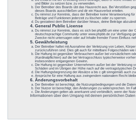
und Bilder zu setzen bzw. zu verwenden.
Der Betreiber des Boards übt das Hausrecht aus. Bei Verstößen geg
dieses Boards ausschließen und dir ein Hausverbot erteilen.
Du nimmst zur Kenntnis, dass der Betreiber keine Verantwortung für d
Beiträge und Funktionen jederzeit zu löschen oder zu sperren.
Du gestattest dem Betreiber darüber hinaus, deine Beiträge abzuänd
4. General Public License
Du nimmst zur Kenntnis, dass es sich bei phpBB um eine unter der 
deutschsprachige Community unter www.phpbb.de zur Verfügung geste
Zwecke nicht untersagen oder auf Inhalte fremder Foren Einfluss n
5. Gewährleistung
Der Betreiber haftet mit Ausnahme der Verletzung von Leben, Körper u
zurückzuführen sind. Dies gilt auch für mittelbare Folgeschäden w
Die Haftung ist gegenüber Verbrauchern außer bei vorsätzlichem ode
(Kardinalpflichten) auf die bei Vertragsschluss typischerweise vor
insbesondere entgangenen Gewinn.
Die Haftung ist gegenüber Unternehmern außer bei der Verletzung v
Schäden und im Übrigen der Höhe nach auf die vertragstypischen Du
Die Haftungsbegrenzung der Absätze a bis c gilt sinngemäß auch zugu
Ansprüche für eine Haftung aus zwingendem nationalem Recht bleib
6. Änderungsvorbehalt
Der Betreiber ist berechtigt, die Nutzungsbedingungen und die Datens
Der Nutzer ist berechtigt, den Änderungen zu widersprechen. Im Fal
Die Änderungen gelten als anerkannt und verbindlich, wenn der Nut
Informationen über den Umgang mit deinen persönlichen Daten si