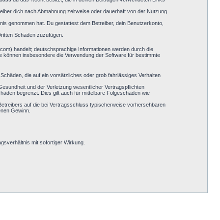
reiber dich nach Abmahnung zeitweise oder dauerhaft von der Nutzung
nntnis genommen hat. Du gestattest dem Betreiber, dein Benutzerkonto,
Dritten Schaden zuzufügen.
.com) handelt; deutschsprachige Informationen werden durch die
Sie können insbesondere die Verwendung der Software für bestimmte
Schäden, die auf ein vorsätzliches oder grob fahrlässiges Verhalten
esundheit und der Verletzung wesentlicher Vertragspflichten
häden begrenzt. Dies gilt auch für mittelbare Folgeschäden wie
etreibers auf die bei Vertragsschluss typischerweise vorhersehbaren
genen Gewinn.
sverhältnis mit sofortiger Wirkung.