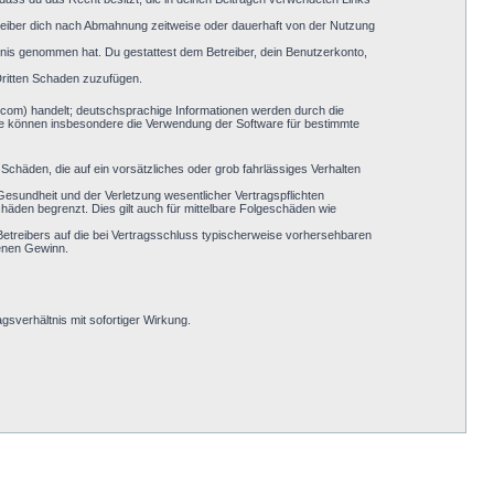
reiber dich nach Abmahnung zeitweise oder dauerhaft von der Nutzung
nntnis genommen hat. Du gestattest dem Betreiber, dein Benutzerkonto,
Dritten Schaden zuzufügen.
.com) handelt; deutschsprachige Informationen werden durch die
Sie können insbesondere die Verwendung der Software für bestimmte
Schäden, die auf ein vorsätzliches oder grob fahrlässiges Verhalten
esundheit und der Verletzung wesentlicher Vertragspflichten
häden begrenzt. Dies gilt auch für mittelbare Folgeschäden wie
etreibers auf die bei Vertragsschluss typischerweise vorhersehbaren
genen Gewinn.
sverhältnis mit sofortiger Wirkung.