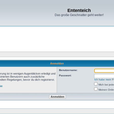
Ententeich
Das große Geschnatter geht weiter!
Anmelden
Benutzername:
rung ist in wenigen Augenblicken erledigt und
Passwort:
istrierten Benutzern auch zusätzliche
ten Regelungen, bevor du dich registrierst.
Ich habe mein P
Mich bei je
nie
Meinen Onlin