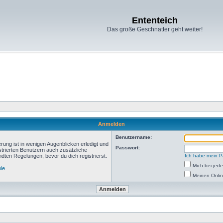
Ententeich
Das große Geschnatter geht weiter!
Anmelden
Benutzername:
rung ist in wenigen Augenblicken erledigt und
Passwort:
istrierten Benutzern auch zusätzliche
ten Regelungen, bevor du dich registrierst.
Ich habe mein P
Mich bei je
nie
Meinen Onlin