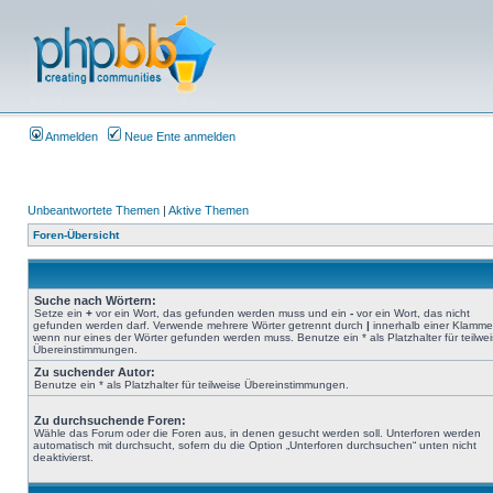
Anmelden
Neue Ente anmelden
Unbeantwortete Themen
|
Aktive Themen
Foren-Übersicht
Suche nach Wörtern:
Setze ein
+
vor ein Wort, das gefunden werden muss und ein
-
vor ein Wort, das nicht
gefunden werden darf. Verwende mehrere Wörter getrennt durch
|
innerhalb einer Klamme
wenn nur eines der Wörter gefunden werden muss. Benutze ein * als Platzhalter für teilwe
Übereinstimmungen.
Zu suchender Autor:
Benutze ein * als Platzhalter für teilweise Übereinstimmungen.
Zu durchsuchende Foren:
Wähle das Forum oder die Foren aus, in denen gesucht werden soll. Unterforen werden
automatisch mit durchsucht, sofern du die Option „Unterforen durchsuchen“ unten nicht
deaktivierst.