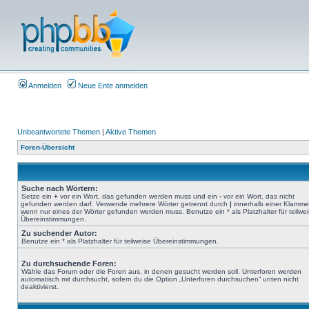
Anmelden
Neue Ente anmelden
Unbeantwortete Themen
|
Aktive Themen
Foren-Übersicht
Suche nach Wörtern:
Setze ein
+
vor ein Wort, das gefunden werden muss und ein
-
vor ein Wort, das nicht
gefunden werden darf. Verwende mehrere Wörter getrennt durch
|
innerhalb einer Klamme
wenn nur eines der Wörter gefunden werden muss. Benutze ein * als Platzhalter für teilwe
Übereinstimmungen.
Zu suchender Autor:
Benutze ein * als Platzhalter für teilweise Übereinstimmungen.
Zu durchsuchende Foren:
Wähle das Forum oder die Foren aus, in denen gesucht werden soll. Unterforen werden
automatisch mit durchsucht, sofern du die Option „Unterforen durchsuchen“ unten nicht
deaktivierst.