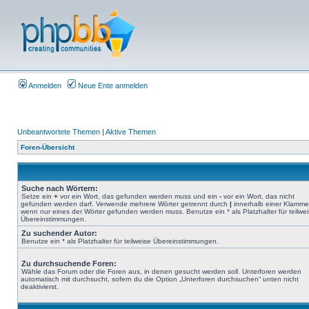
Anmelden
Neue Ente anmelden
Unbeantwortete Themen
|
Aktive Themen
Foren-Übersicht
Suche nach Wörtern:
Setze ein
+
vor ein Wort, das gefunden werden muss und ein
-
vor ein Wort, das nicht
gefunden werden darf. Verwende mehrere Wörter getrennt durch
|
innerhalb einer Klamme
wenn nur eines der Wörter gefunden werden muss. Benutze ein * als Platzhalter für teilwe
Übereinstimmungen.
Zu suchender Autor:
Benutze ein * als Platzhalter für teilweise Übereinstimmungen.
Zu durchsuchende Foren:
Wähle das Forum oder die Foren aus, in denen gesucht werden soll. Unterforen werden
automatisch mit durchsucht, sofern du die Option „Unterforen durchsuchen“ unten nicht
deaktivierst.