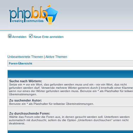
Anmelden
Neue Ente anmelden
Unbeantwortete Themen
|
Aktive Themen
Foren-Übersicht
Suche nach Wörtern:
Setze ein
+
vor ein Wort, das gefunden werden muss und ein
-
vor ein Wort, das nicht
gefunden werden darf. Verwende mehrere Wörter getrennt durch
|
innerhalb einer Klamme
wenn nur eines der Wörter gefunden werden muss. Benutze ein * als Platzhalter für teilwe
Übereinstimmungen.
Zu suchender Autor:
Benutze ein * als Platzhalter für teilweise Übereinstimmungen.
Zu durchsuchende Foren:
Wähle das Forum oder die Foren aus, in denen gesucht werden soll. Unterforen werden
automatisch mit durchsucht, sofern du die Option „Unterforen durchsuchen“ unten nicht
deaktivierst.