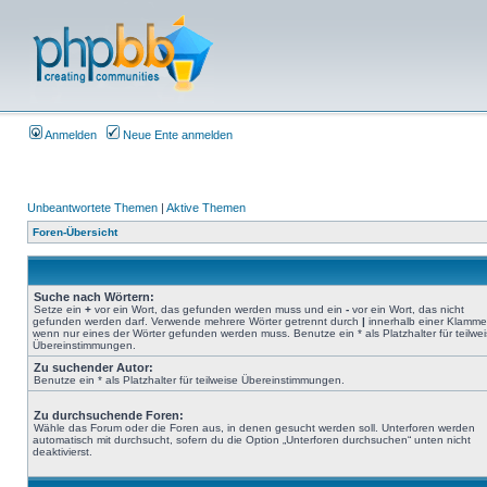
Anmelden
Neue Ente anmelden
Unbeantwortete Themen
|
Aktive Themen
Foren-Übersicht
Suche nach Wörtern:
Setze ein
+
vor ein Wort, das gefunden werden muss und ein
-
vor ein Wort, das nicht
gefunden werden darf. Verwende mehrere Wörter getrennt durch
|
innerhalb einer Klamme
wenn nur eines der Wörter gefunden werden muss. Benutze ein * als Platzhalter für teilwe
Übereinstimmungen.
Zu suchender Autor:
Benutze ein * als Platzhalter für teilweise Übereinstimmungen.
Zu durchsuchende Foren:
Wähle das Forum oder die Foren aus, in denen gesucht werden soll. Unterforen werden
automatisch mit durchsucht, sofern du die Option „Unterforen durchsuchen“ unten nicht
deaktivierst.