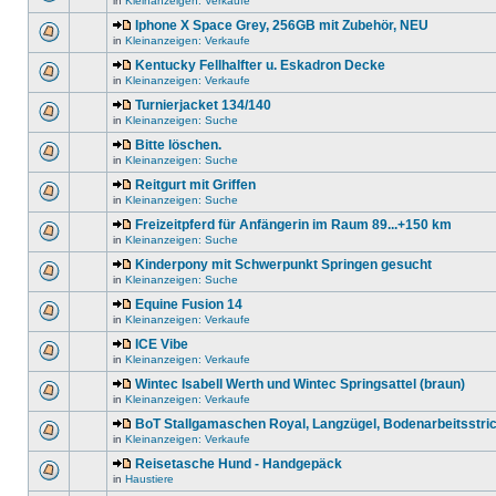
in
Kleinanzeigen: Verkaufe
Iphone X Space Grey, 256GB mit Zubehör, NEU
in
Kleinanzeigen: Verkaufe
Kentucky Fellhalfter u. Eskadron Decke
in
Kleinanzeigen: Verkaufe
Turnierjacket 134/140
in
Kleinanzeigen: Suche
Bitte löschen.
in
Kleinanzeigen: Suche
Reitgurt mit Griffen
in
Kleinanzeigen: Suche
Freizeitpferd für Anfängerin im Raum 89...+150 km
in
Kleinanzeigen: Suche
Kinderpony mit Schwerpunkt Springen gesucht
in
Kleinanzeigen: Suche
Equine Fusion 14
in
Kleinanzeigen: Verkaufe
ICE Vibe
in
Kleinanzeigen: Verkaufe
Wintec Isabell Werth und Wintec Springsattel (braun)
in
Kleinanzeigen: Verkaufe
BoT Stallgamaschen Royal, Langzügel, Bodenarbeitsstri
in
Kleinanzeigen: Verkaufe
Reisetasche Hund - Handgepäck
in
Haustiere