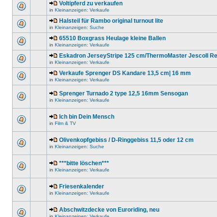
Voltipferd zu verkaufen
in
Kleinanzeigen: Verkaufe
Halsteil für Rambo original turnout lite
in
Kleinanzeigen: Suche
65510 Boxgrass Heulage kleine Ballen
in
Kleinanzeigen: Verkaufe
Eskadron JerseyStripe 125 cm/ThermoMaster JescoII R
in
Kleinanzeigen: Verkaufe
Verkaufe Sprenger DS Kandare 13,5 cm| 16 mm
in
Kleinanzeigen: Verkaufe
Sprenger Turnado 2 type 12,5 16mm Sensogan
in
Kleinanzeigen: Verkaufe
Ich bin Dein Mensch
in
Film & TV
Olivenkopfgebiss / D-Ringgebiss 11,5 oder 12 cm
in
Kleinanzeigen: Suche
***bitte löschen***
in
Kleinanzeigen: Verkaufe
Friesenkalender
in
Kleinanzeigen: Verkaufe
Abschwitzdecke von Euroriding, neu
in
Kleinanzeigen: Verkaufe