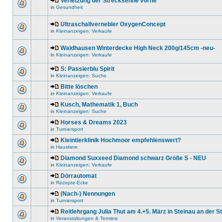
Verletzung der Strecksehne vorne
in
Gesundheit
Ultraschallvernebler OxygenConcept
in
Kleinanzeigen: Verkaufe
Waldhausen Winterdecke High Neck 200g/145cm -neu-
in
Kleinanzeigen: Verkaufe
S: Passierblu Spirit
in
Kleinanzeigen: Suche
Bitte löschen
in
Kleinanzeigen: Verkaufe
Kusch, Mathematik 1, Buch
in
Kleinanzeigen: Suche
Horses & Dreams 2023
in
Turniersport
Kleintierklinik Hochmoor empfehlenswert?
in
Haustiere
Diamond Suxxeed Diamond schwarz Größe S - NEU
in
Kleinanzeigen: Verkaufe
Dörrautomat
in
Rezepte-Ecke
(Nach-) Nennungen
in
Turniersport
Reitlehrgang Julia Thut am 4.+5. März in Steinau an der S
in
Veranstaltungen & Termine