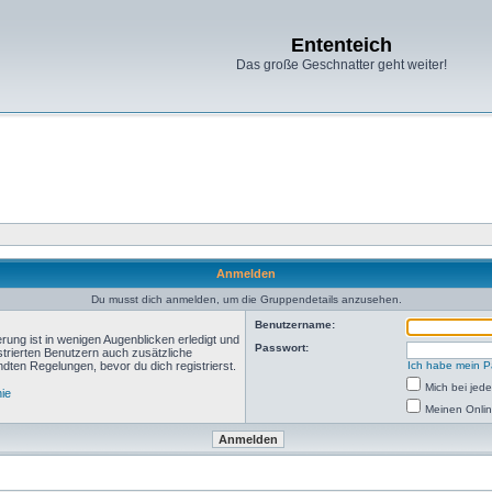
Ententeich
Das große Geschnatter geht weiter!
Anmelden
Du musst dich anmelden, um die Gruppendetails anzusehen.
Benutzername:
rung ist in wenigen Augenblicken erledigt und
Passwort:
istrierten Benutzern auch zusätzliche
ten Regelungen, bevor du dich registrierst.
Ich habe mein P
Mich bei je
nie
Meinen Onlin