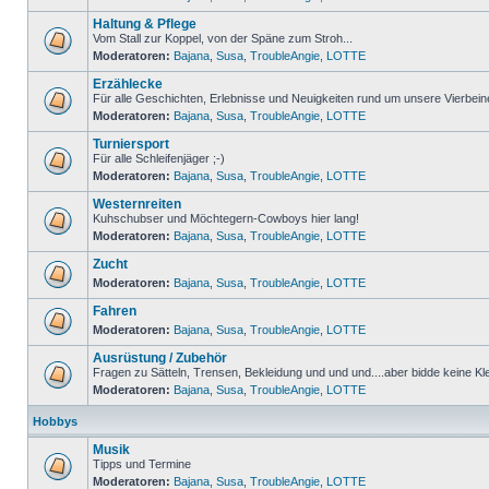
Haltung & Pflege
Vom Stall zur Koppel, von der Späne zum Stroh...
Moderatoren:
Bajana
,
Susa
,
TroubleAngie
,
LOTTE
Erzählecke
Für alle Geschichten, Erlebnisse und Neuigkeiten rund um unsere Vierbein
Moderatoren:
Bajana
,
Susa
,
TroubleAngie
,
LOTTE
Turniersport
Für alle Schleifenjäger ;-)
Moderatoren:
Bajana
,
Susa
,
TroubleAngie
,
LOTTE
Westernreiten
Kuhschubser und Möchtegern-Cowboys hier lang!
Moderatoren:
Bajana
,
Susa
,
TroubleAngie
,
LOTTE
Zucht
Moderatoren:
Bajana
,
Susa
,
TroubleAngie
,
LOTTE
Fahren
Moderatoren:
Bajana
,
Susa
,
TroubleAngie
,
LOTTE
Ausrüstung / Zubehör
Fragen zu Sätteln, Trensen, Bekleidung und und und....aber bidde keine Kl
Moderatoren:
Bajana
,
Susa
,
TroubleAngie
,
LOTTE
Hobbys
Musik
Tipps und Termine
Moderatoren:
Bajana
,
Susa
,
TroubleAngie
,
LOTTE