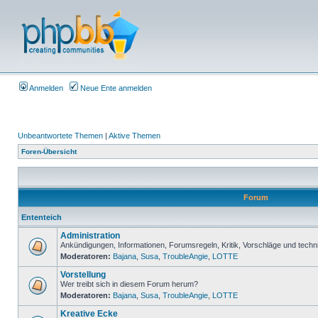
Anmelden
Neue Ente anmelden
Unbeantwortete Themen
|
Aktive Themen
Foren-Übersicht
Forum
Ententeich
Administration
Ankündigungen, Informationen, Forumsregeln, Kritik, Vorschläge und techn
Moderatoren:
Bajana
,
Susa
,
TroubleAngie
,
LOTTE
Vorstellung
Wer treibt sich in diesem Forum herum?
Moderatoren:
Bajana
,
Susa
,
TroubleAngie
,
LOTTE
Kreative Ecke