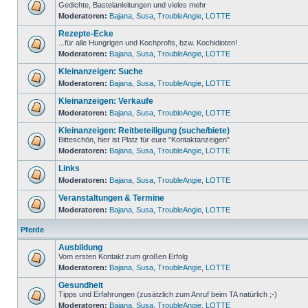
Gedichte, Bastelanleitungen und vieles mehr
Moderatoren:
Bajana
,
Susa
,
TroubleAngie
,
LOTTE
Rezepte-Ecke
...für alle Hungrigen und Kochprofis, bzw. Kochidioten!
Moderatoren:
Bajana
,
Susa
,
TroubleAngie
,
LOTTE
Kleinanzeigen: Suche
Moderatoren:
Bajana
,
Susa
,
TroubleAngie
,
LOTTE
Kleinanzeigen: Verkaufe
Moderatoren:
Bajana
,
Susa
,
TroubleAngie
,
LOTTE
Kleinanzeigen: Reitbeteiligung (suche/biete)
Bitteschön, hier ist Platz für eure "Kontaktanzeigen"
Moderatoren:
Bajana
,
Susa
,
TroubleAngie
,
LOTTE
Links
Moderatoren:
Bajana
,
Susa
,
TroubleAngie
,
LOTTE
Veranstaltungen & Termine
Moderatoren:
Bajana
,
Susa
,
TroubleAngie
,
LOTTE
Pferde
Ausbildung
Vom ersten Kontakt zum großen Erfolg
Moderatoren:
Bajana
,
Susa
,
TroubleAngie
,
LOTTE
Gesundheit
Tipps und Erfahrungen (zusätzlich zum Anruf beim TA natürlich ;-)
Moderatoren:
Bajana
,
Susa
,
TroubleAngie
,
LOTTE