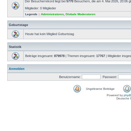
Der Besucherrekord liegt bei
5770
Besuchern, die am 4. Mai 2026, 20:06 gle
Mitglieder: 0 Mitglieder
Legende ::
Administratoren
,
Globale Moderatoren
Geburtstage
Heute hat kein Mitglied Geburtstag
Statistik
Beiträge insgesamt:
879978
| Themen insgesamt:
17767
| Mitglieder insg
Anmelden
Benutzername:
Passwort:
Ungelesene Beiträge
Powered by
php
Deutsche 