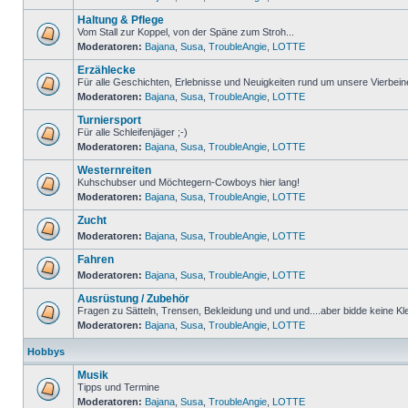
Haltung & Pflege
Vom Stall zur Koppel, von der Späne zum Stroh...
Moderatoren:
Bajana
,
Susa
,
TroubleAngie
,
LOTTE
Erzählecke
Für alle Geschichten, Erlebnisse und Neuigkeiten rund um unsere Vierbein
Moderatoren:
Bajana
,
Susa
,
TroubleAngie
,
LOTTE
Turniersport
Für alle Schleifenjäger ;-)
Moderatoren:
Bajana
,
Susa
,
TroubleAngie
,
LOTTE
Westernreiten
Kuhschubser und Möchtegern-Cowboys hier lang!
Moderatoren:
Bajana
,
Susa
,
TroubleAngie
,
LOTTE
Zucht
Moderatoren:
Bajana
,
Susa
,
TroubleAngie
,
LOTTE
Fahren
Moderatoren:
Bajana
,
Susa
,
TroubleAngie
,
LOTTE
Ausrüstung / Zubehör
Fragen zu Sätteln, Trensen, Bekleidung und und und....aber bidde keine Kl
Moderatoren:
Bajana
,
Susa
,
TroubleAngie
,
LOTTE
Hobbys
Musik
Tipps und Termine
Moderatoren:
Bajana
,
Susa
,
TroubleAngie
,
LOTTE