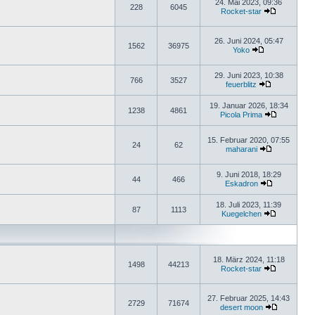
24. Mai 2023, 09:36
228
6045
Rocket-star
26. Juni 2024, 05:47
1562
36975
Yoko
29. Juni 2023, 10:38
766
3527
feuerblitz
19. Januar 2026, 18:34
1238
4861
Picola Prima
15. Februar 2020, 07:55
24
62
maharani
9. Juni 2018, 18:29
44
466
Eskadron
18. Juli 2023, 11:39
87
1113
Kuegelchen
18. März 2024, 11:18
1498
44213
Rocket-star
27. Februar 2025, 14:43
2729
71674
desert moon