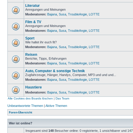
Literatur
Anregungen und Meinungen
Moderatoren:
Bajana
,
Susa
,
TroubleAngie
,
LOTTE
Film & TV
Anregungen und Meinungen
Moderatoren:
Bajana
,
Susa
,
TroubleAngie
,
LOTTE
Sport
Wie haltet ihr euch fit?
Moderatoren:
Bajana
,
Susa
,
TroubleAngie
,
LOTTE
Reisen
Berichte, Tipps, Erfahrungen
Moderatoren:
Bajana
,
Susa
,
TroubleAngie
,
LOTTE
Auto, Computer & sonstige Technik
Zugfahrzeuge, Hänger, Handys, Computer, MP3 und und und...
Moderatoren:
Bajana
,
Susa
,
TroubleAngie
,
LOTTE
Haustiere
Moderatoren:
Bajana
,
Susa
,
TroubleAngie
,
LOTTE
Alle Cookies des Boards löschen
|
Das Team
Unbeantwortete Themen
|
Aktive Themen
Foren-Übersicht
Wer ist online?
Insgesamt sind
148
Besucher online: 0 registrierte, 1 unsichtbarer und 14