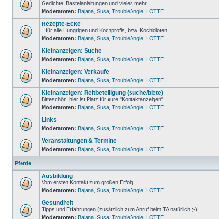
Gedichte, Bastelanleitungen und vieles mehr
Moderatoren:
Bajana
,
Susa
,
TroubleAngie
,
LOTTE
Rezepte-Ecke
...für alle Hungrigen und Kochprofis, bzw. Kochidioten!
Moderatoren:
Bajana
,
Susa
,
TroubleAngie
,
LOTTE
Kleinanzeigen: Suche
Moderatoren:
Bajana
,
Susa
,
TroubleAngie
,
LOTTE
Kleinanzeigen: Verkaufe
Moderatoren:
Bajana
,
Susa
,
TroubleAngie
,
LOTTE
Kleinanzeigen: Reitbeteiligung (suche/biete)
Bitteschön, hier ist Platz für eure "Kontaktanzeigen"
Moderatoren:
Bajana
,
Susa
,
TroubleAngie
,
LOTTE
Links
Moderatoren:
Bajana
,
Susa
,
TroubleAngie
,
LOTTE
Veranstaltungen & Termine
Moderatoren:
Bajana
,
Susa
,
TroubleAngie
,
LOTTE
Pferde
Ausbildung
Vom ersten Kontakt zum großen Erfolg
Moderatoren:
Bajana
,
Susa
,
TroubleAngie
,
LOTTE
Gesundheit
Tipps und Erfahrungen (zusätzlich zum Anruf beim TA natürlich ;-)
Moderatoren:
Bajana
,
Susa
,
TroubleAngie
,
LOTTE