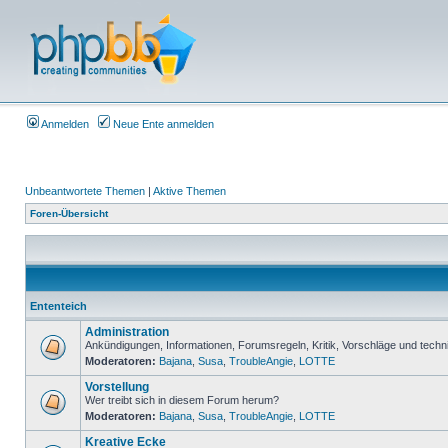
Anmelden
Neue Ente anmelden
Unbeantwortete Themen
|
Aktive Themen
Foren-Übersicht
Ententeich
Administration
Ankündigungen, Informationen, Forumsregeln, Kritik, Vorschläge und techn
Moderatoren:
Bajana
,
Susa
,
TroubleAngie
,
LOTTE
Vorstellung
Wer treibt sich in diesem Forum herum?
Moderatoren:
Bajana
,
Susa
,
TroubleAngie
,
LOTTE
Kreative Ecke