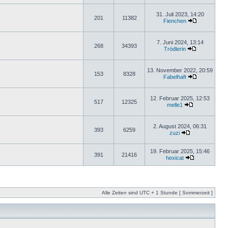
31. Juli 2023, 14:20
201
11382
Fienchen
7. Juni 2024, 13:14
268
34393
Trödlerin
13. November 2022, 20:59
153
8328
Fabelhaft
12. Februar 2025, 12:53
517
12325
melle1
2. August 2024, 06:31
393
6259
zuzi
19. Februar 2025, 15:46
391
21416
hexicat
Alle Zeiten sind UTC + 1 Stunde [ Sommerzeit ]