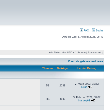
FAQ
Suche
Aktuelle Zeit: 6. August 2026, 05:43
Alle Zeiten sind UTC + 1 Stunde [ Sommerzeit ]
Foren als gelesen markieren
Themen
Beiträge
Letzter Beitrag
7. März 2023, 10:52
59
2039
Susa
3. Februar 2021, 08:07
114
826
Harvey61