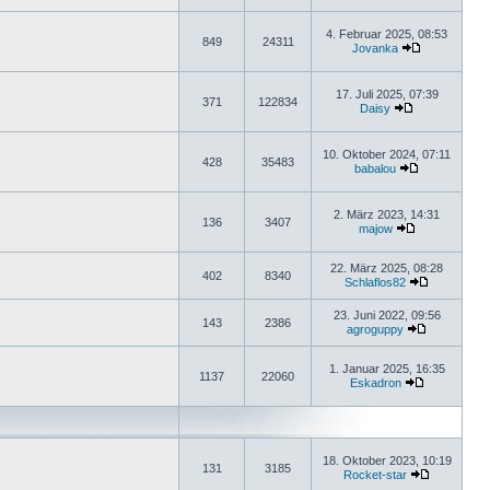
4. Februar 2025, 08:53
849
24311
Jovanka
17. Juli 2025, 07:39
371
122834
Daisy
10. Oktober 2024, 07:11
428
35483
babalou
2. März 2023, 14:31
136
3407
majow
22. März 2025, 08:28
402
8340
Schlaflos82
23. Juni 2022, 09:56
143
2386
agroguppy
1. Januar 2025, 16:35
1137
22060
Eskadron
18. Oktober 2023, 10:19
131
3185
Rocket-star