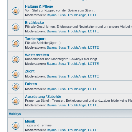
Haltung & Pflege
Vom Stall zur Koppel, von der Späne zum Stroh...
Moderatoren:
Bajana
,
Susa
,
TroubleAngie
,
LOTTE
Erzählecke
Für alle Geschichten, Erlebnisse und Neuigkeiten rund um unsere Vierbein
Moderatoren:
Bajana
,
Susa
,
TroubleAngie
,
LOTTE
Turniersport
Für alle Schleifenjäger ;-)
Moderatoren:
Bajana
,
Susa
,
TroubleAngie
,
LOTTE
Westernreiten
Kuhschubser und Möchtegern-Cowboys hier lang!
Moderatoren:
Bajana
,
Susa
,
TroubleAngie
,
LOTTE
Zucht
Moderatoren:
Bajana
,
Susa
,
TroubleAngie
,
LOTTE
Fahren
Moderatoren:
Bajana
,
Susa
,
TroubleAngie
,
LOTTE
Ausrüstung / Zubehör
Fragen zu Sätteln, Trensen, Bekleidung und und und....aber bidde keine Kl
Moderatoren:
Bajana
,
Susa
,
TroubleAngie
,
LOTTE
Hobbys
Musik
Tipps und Termine
Moderatoren:
Bajana
,
Susa
,
TroubleAngie
,
LOTTE