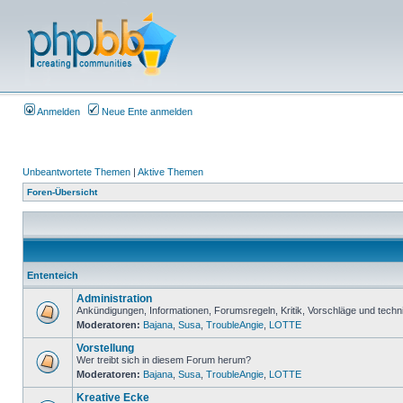
Anmelden
Neue Ente anmelden
Unbeantwortete Themen
|
Aktive Themen
Foren-Übersicht
Ententeich
Administration
Ankündigungen, Informationen, Forumsregeln, Kritik, Vorschläge und techn
Moderatoren:
Bajana
,
Susa
,
TroubleAngie
,
LOTTE
Vorstellung
Wer treibt sich in diesem Forum herum?
Moderatoren:
Bajana
,
Susa
,
TroubleAngie
,
LOTTE
Kreative Ecke