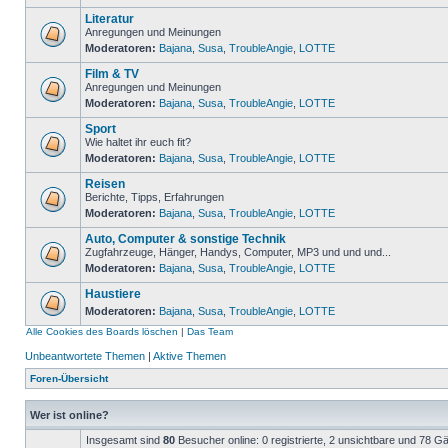
Literatur
Anregungen und Meinungen
Moderatoren:
Bajana
,
Susa
,
TroubleAngie
,
LOTTE
Film & TV
Anregungen und Meinungen
Moderatoren:
Bajana
,
Susa
,
TroubleAngie
,
LOTTE
Sport
Wie haltet ihr euch fit?
Moderatoren:
Bajana
,
Susa
,
TroubleAngie
,
LOTTE
Reisen
Berichte, Tipps, Erfahrungen
Moderatoren:
Bajana
,
Susa
,
TroubleAngie
,
LOTTE
Auto, Computer & sonstige Technik
Zugfahrzeuge, Hänger, Handys, Computer, MP3 und und und...
Moderatoren:
Bajana
,
Susa
,
TroubleAngie
,
LOTTE
Haustiere
Moderatoren:
Bajana
,
Susa
,
TroubleAngie
,
LOTTE
Alle Cookies des Boards löschen
|
Das Team
Unbeantwortete Themen
|
Aktive Themen
Foren-Übersicht
Wer ist online?
Insgesamt sind
80
Besucher online: 0 registrierte, 2 unsichtbare und 78 G