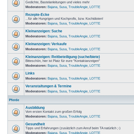
Gedichte, Bastelanleitungen und vieles mehr
Moderatoren:
Bajana
,
Susa
,
TroubleAngie
,
LOTTE
Rezepte-Ecke
...für alle Hungrigen und Kochprofis, bzw. Kochidioten!
Moderatoren:
Bajana
,
Susa
,
TroubleAngie
,
LOTTE
Kleinanzeigen: Suche
Moderatoren:
Bajana
,
Susa
,
TroubleAngie
,
LOTTE
Kleinanzeigen: Verkaufe
Moderatoren:
Bajana
,
Susa
,
TroubleAngie
,
LOTTE
Kleinanzeigen: Reitbeteiligung (suche/biete)
Bitteschön, hier ist Platz für eure "Kontaktanzeigen"
Moderatoren:
Bajana
,
Susa
,
TroubleAngie
,
LOTTE
Links
Moderatoren:
Bajana
,
Susa
,
TroubleAngie
,
LOTTE
Veranstaltungen & Termine
Moderatoren:
Bajana
,
Susa
,
TroubleAngie
,
LOTTE
Pferde
Ausbildung
Vom ersten Kontakt zum großen Erfolg
Moderatoren:
Bajana
,
Susa
,
TroubleAngie
,
LOTTE
Gesundheit
Tipps und Erfahrungen (zusätzlich zum Anruf beim TA natürlich ;-)
Moderatoren:
Bajana
,
Susa
,
TroubleAngie
,
LOTTE