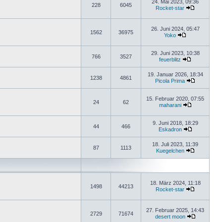
24. Mai 2023, 09:36
228
6045
Rocket-star
26. Juni 2024, 05:47
1562
36975
Yoko
29. Juni 2023, 10:38
766
3527
feuerblitz
19. Januar 2026, 18:34
1238
4861
Picola Prima
15. Februar 2020, 07:55
24
62
maharani
9. Juni 2018, 18:29
44
466
Eskadron
18. Juli 2023, 11:39
87
1113
Kuegelchen
18. März 2024, 11:18
1498
44213
Rocket-star
27. Februar 2025, 14:43
2729
71674
desert moon