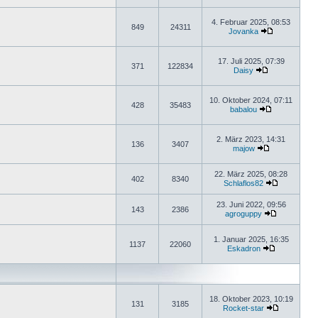
4. Februar 2025, 08:53
849
24311
Jovanka
17. Juli 2025, 07:39
371
122834
Daisy
10. Oktober 2024, 07:11
428
35483
babalou
2. März 2023, 14:31
136
3407
majow
22. März 2025, 08:28
402
8340
Schlaflos82
23. Juni 2022, 09:56
143
2386
agroguppy
1. Januar 2025, 16:35
1137
22060
Eskadron
18. Oktober 2023, 10:19
131
3185
Rocket-star