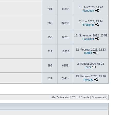
31. Juli 2023, 14:20
201
11382
Fienchen
7. Juni 2024, 13:14
268
34393
Trödlerin
13. November 2022, 20:59
153
8328
Fabelhaft
12. Februar 2025, 12:53
517
12325
melle1
2. August 2024, 06:31
393
6259
zuzi
19. Februar 2025, 15:46
391
21416
hexicat
Alle Zeiten sind UTC + 1 Stunde [ Sommerzeit ]