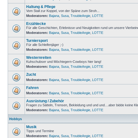
Haltung & Pflege
Vom Stall zur Koppel, von der Späne zum Stroh...
Moderatoren:
Bajana
,
Susa
,
TroubleAngie
,
LOTTE
Erzählecke
Für alle Geschichten, Erlebnisse und Neuigkeiten rund um unsere Vierbein
Moderatoren:
Bajana
,
Susa
,
TroubleAngie
,
LOTTE
Turniersport
Für alle Schleifenjäger ;-)
Moderatoren:
Bajana
,
Susa
,
TroubleAngie
,
LOTTE
Westernreiten
Kuhschubser und Möchtegern-Cowboys hier lang!
Moderatoren:
Bajana
,
Susa
,
TroubleAngie
,
LOTTE
Zucht
Moderatoren:
Bajana
,
Susa
,
TroubleAngie
,
LOTTE
Fahren
Moderatoren:
Bajana
,
Susa
,
TroubleAngie
,
LOTTE
Ausrüstung / Zubehör
Fragen zu Sätteln, Trensen, Bekleidung und und und....aber bidde keine Kl
Moderatoren:
Bajana
,
Susa
,
TroubleAngie
,
LOTTE
Hobbys
Musik
Tipps und Termine
Moderatoren:
Bajana
,
Susa
,
TroubleAngie
,
LOTTE