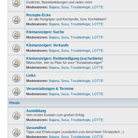
Gedichte, Bastelanleitungen und vieles mehr
Moderatoren:
Bajana
,
Susa
,
TroubleAngie
,
LOTTE
Rezepte-Ecke
...für alle Hungrigen und Kochprofis, bzw. Kochidioten!
Moderatoren:
Bajana
,
Susa
,
TroubleAngie
,
LOTTE
Kleinanzeigen: Suche
Moderatoren:
Bajana
,
Susa
,
TroubleAngie
,
LOTTE
Kleinanzeigen: Verkaufe
Moderatoren:
Bajana
,
Susa
,
TroubleAngie
,
LOTTE
Kleinanzeigen: Reitbeteiligung (suche/biete)
Bitteschön, hier ist Platz für eure "Kontaktanzeigen"
Moderatoren:
Bajana
,
Susa
,
TroubleAngie
,
LOTTE
Links
Moderatoren:
Bajana
,
Susa
,
TroubleAngie
,
LOTTE
Veranstaltungen & Termine
Moderatoren:
Bajana
,
Susa
,
TroubleAngie
,
LOTTE
Pferde
Ausbildung
Vom ersten Kontakt zum großen Erfolg
Moderatoren:
Bajana
,
Susa
,
TroubleAngie
,
LOTTE
Gesundheit
Tipps und Erfahrungen (zusätzlich zum Anruf beim TA natürlich ;-)
Moderatoren:
Bajana
,
Susa
,
TroubleAngie
,
LOTTE