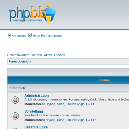
Anmelden
Neue Ente anmelden
Unbeantwortete Themen
|
Aktive Themen
Foren-Übersicht
Forum
Ententeich
Administration
Ankündigungen, Informationen, Forumsregeln, Kritik, Vorschläge und techn
Moderatoren:
Bajana
,
Susa
,
TroubleAngie
,
LOTTE
Vorstellung
Wer treibt sich in diesem Forum herum?
Moderatoren:
Bajana
,
Susa
,
TroubleAngie
,
LOTTE
Kreative Ecke